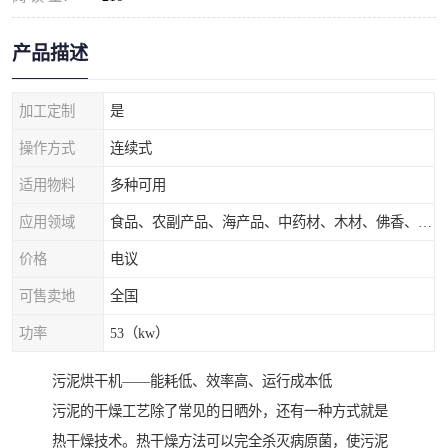
产品描述
加工定制
是
操作方式
连续式
适用物料
多种可用
应用领域
食品、农副产品、海产品、中药材、木材、佛香、茶叶、污泥等
价格
电议
可售卖地
全国
功率
53（kw）
污泥烘干机——能耗低、效率高、运行成本低
污泥的干燥工艺除了常见的日晒外，还有一种方式就是
热干燥技术。热干燥方法可以完全杀灭病原菌，使污泥