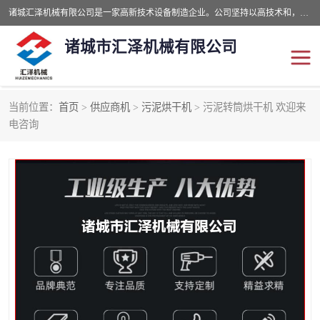
诸城汇泽机械有限公司是一家高新技术设备制造企业。公司坚持以高技术和，高服务于用户，以的环保机械制造设备赢的用户的信赖。现在主要生产死亡畜禽无害化处理和立式和卧式有机肥设备，搅拌机，烘干机，高温发酵机等。污水处理设备，固液分离机。气浮机，化制机等。公司秉承品质，用户至上，科技创新的经营理。
诸城市汇泽机械有限公司
当前位置：
首页
>
供应商机
>
污泥烘干机
> 污泥转筒烘干机 欢迎来
发酵设备
污泥烘干机
电咨询
鸡粪发酵机
有机肥设备
纳米膜好氧发酵堆肥机
粪污烘干酶体机
膜式堆肥机
纳米膜发酵
膜式发酵仓
分子膜堆肥仓
分子膜发酵堆肥设备