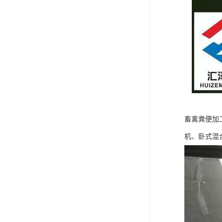
畜禽粪便加
机、卧式混