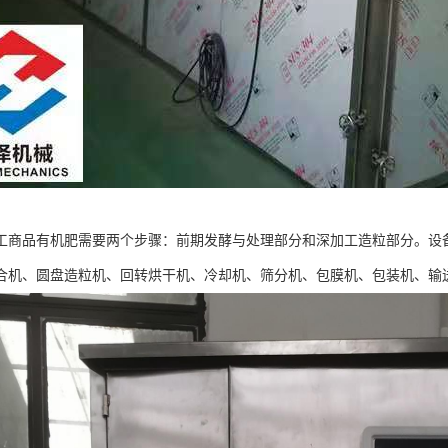
工商品有机肥需要两个步骤：前期发酵与处理部分和深加工造粒部分。设
合机、圆盘造粒机、回转烘干机、冷却机、筛分机、包膜机、包装机、输