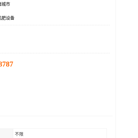
诸城市
机肥设备
8787
不限