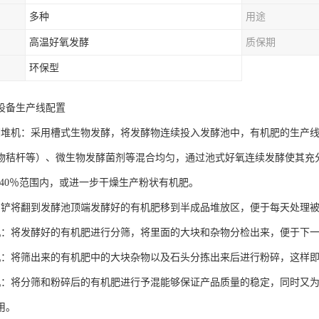
多种
用途
高温好氧发酵
质保期
环保型
设备生产线配置
翻堆机：采用槽式生物发酵，将发酵物连续投入发酵池中，有机肥的生产线
物秸杆等）、微生物发酵菌剂等混合均匀，通过池式好氧连续发酵使其充
5-40％范围内，或进一步干燥生产粉状有机肥。
用铲将翻到发酵池顶端发酵好的有机肥移到半成品堆放区，便于每天处理
机：将发酵好的有机肥进行分筛，将里面的大块和杂物分检出来，便于下
机：将筛出来的有机肥中的大块杂物以及石头分拣出来后进行粉碎，这样
机：将分筛和粉碎后的有机肥进行予混能够保证产品质量的稳定，同时又
用。