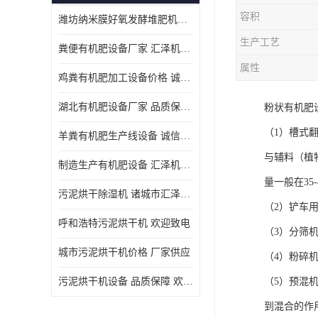
容积
潍坊纳米膜好氧发酵堆肥机定制
生产工艺
粪便有机肥设备厂家 汇泽机械 免费报价
属性
鸡粪有机肥加工设备价格 诚信卖家 致电了解
湖北有机肥设备厂家 品质保障 欢迎咨询
粉状有机肥
（1）槽式
羊粪有机肥生产线设备 诚信卖家 致电了解
与辅料（植
制造生产有机肥设备 汇泽机械 免费报价
量一般在3
污泥烘干除湿机 诸城市汇泽机械有限公司
（2）铲车
呼和浩特污泥烘干机 欢迎致电
（3）分筛
城市污泥烘干机价格 厂家供应
（4）粉碎
污泥烘干机设备 品质保障 欢迎咨询
（5）预混
到混合的作