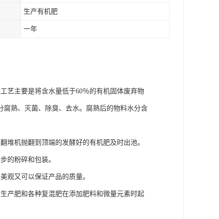
生产有机肥
一年
工艺主要是将含水量低于60％的有机固体废弃物
分腐熟、灭菌、除臭、去水。腐熟后的物料水分含
被翻堆机抛翻到顶端的发酵好的有机肥及时出池。
一步的粉碎和包装。
即美观又可以保证产品的质量。
为生产肥和各种复混肥在添加肥料和微量元素时起