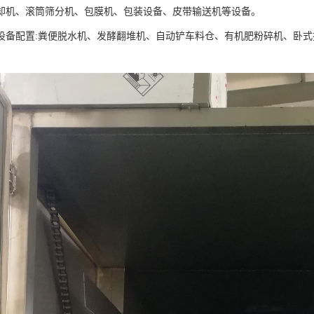
却机、滚筒筛分机、包膜机、包装设备、皮带输送机等设备。
设备配置:粪便脱水机、发酵翻堆机、自动铲车料仓、有机肥粉碎机、卧