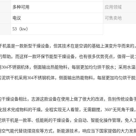
多种可用
应用领域
电议
可售卖地
53（kw）
干机虽是一款新型干燥设备，但其技术在是空调的基础上演变升华而来的
的帮助。而这样一款环保节能型干燥设备，也有很多优势亮点，值得一说
采用304不锈钢机体，侧面输出热能物料，每层更加均匀烘干脱水；采用水
能污泥烘干机采用304不锈钢机体，侧面输出热能物料，每层更加均匀烘干
统的干燥设备相比，志源这款设备在使用上做了很大的改进，告别传统设备
化技术完成物料的干燥。全程实现无人看管，无需翻搅，360°无死角干
污泥烘干机是一款率、低能耗的干燥设备，全自动、智能化操作管理，免人
采用空气能代替烧煤烧炭等方式，新能源技术，响应当下国家提倡的大力发