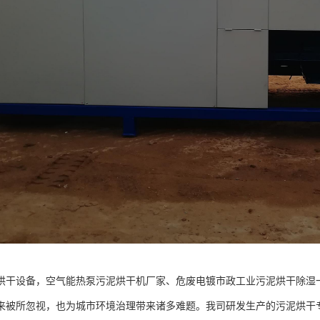
烘干设备，空气能热泵污泥烘干机厂家、危废电镀市政工业污泥烘干除湿
来被所忽视，也为城市环境治理带来诸多难题。我司研发生产的污泥烘干