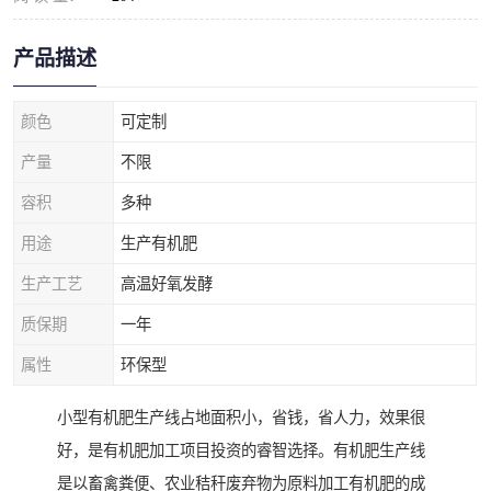
产品描述
颜色
可定制
产量
不限
容积
多种
用途
生产有机肥
生产工艺
高温好氧发酵
质保期
一年
属性
环保型
小型有机肥生产线占地面积小，省钱，省人力，效果很
好，是有机肥加工项目投资的睿智选择。有机肥生产线
是以畜禽粪便、农业秸秆废弃物为原料加工有机肥的成