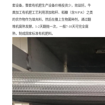
套设备，整套有机肥生产设备价格投资少，效益好。牛
粪加工有机肥工艺利用添加秸秆、稻糠（含N\P\K）之类
的农作物作为填充料，然后在撒上生物菌种剂，通过翻
堆机腐熟发酵，1-2天翻抛一次，一般7-10天可完全腐
熟，制成国家标准有机肥料。