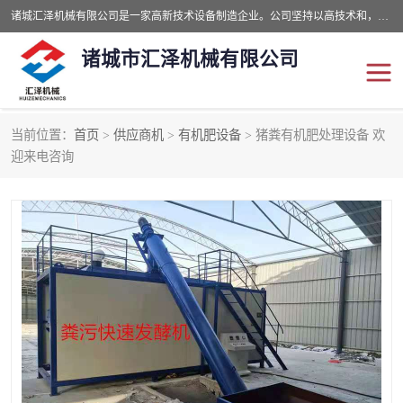
诸城汇泽机械有限公司是一家高新技术设备制造企业。公司坚持以高技术和，高服务于用户，以的环保机械制造设备赢的用户的信赖。现在主要生产死亡畜禽无害化处理和立式和卧式有机肥设备，搅拌机，烘干机，高温发酵机等。污水处理设备，固液分离机。气浮机，化制机等。公司秉承品质，用户至上，科技创新的经营理。
诸城市汇泽机械有限公司
当前位置：
首页
>
供应商机
>
有机肥设备
> 猪粪有机肥处理设备 欢
发酵设备
污泥烘干机
迎来电咨询
鸡粪发酵机
有机肥设备
纳米膜好氧发酵堆肥机
粪污烘干酶体机
膜式堆肥机
纳米膜发酵
膜式发酵仓
分子膜堆肥仓
分子膜发酵堆肥设备