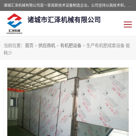
诸城汇泽机械有限公司是一家高新技术设备制造企业。公司坚持以高技术和，高服务于用户，以的环保机械制造设备赢的用户的信赖。现在主要生产死亡畜禽无害化处理和立式和卧式有机肥设备，搅拌机，烘干机，高温发酵机等。污水处理设备，固液分离机。气浮机，化制机等。公司秉承品质，用户至上，科技创新的经营理。
诸城市汇泽机械有限公司
当前位置：
首页
>
供应商机
>
有机肥设备
> 生产有机肥成套设备 能
发酵设备
污泥烘干机
耗少
鸡粪发酵机
有机肥设备
纳米膜好氧发酵堆肥机
粪污烘干酶体机
膜式堆肥机
纳米膜发酵
膜式发酵仓
分子膜堆肥仓
分子膜发酵堆肥设备