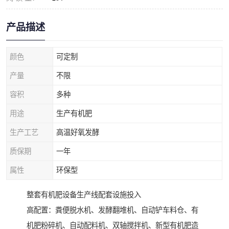
产品描述
颜色
可定制
产量
不限
容积
多种
用途
生产有机肥
生产工艺
高温好氧发酵
质保期
一年
属性
环保型
整套有机肥设备生产线配套设施投入
高配置：粪便脱水机、发酵翻堆机、自动铲车料仓、有
机肥粉碎机、自动配料机、双轴搅拌机、新型有机肥造