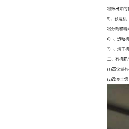
将筛出来的
5)、预混机
将分筛和粉
6）、造粒
7）、烘干
三、有机肥
(1)高含
(2)改良