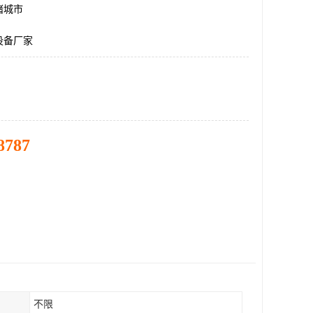
诸城市
设备厂家
8787
不限