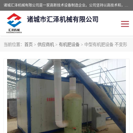
诸城汇泽机械有限公司是一家高新技术设备制造企业。公司坚持以高技术和，高服务于用户，以的环保机械制造设备赢的用户的信赖。现在主要生产死亡畜禽无害化处理和立式和卧式有机肥设备，搅拌机，烘干机，高温发酵机等。污水处理设备，固液分离机。气浮机，化制机等。公司秉承品质，用户至上，科技创新的经营理。
诸城市汇泽机械有限公司
当前位置：
首页
>
供应商机
>
有机肥设备
> 中型有机肥设备 不变形
发酵设备
污泥烘干机
鸡粪发酵机
有机肥设备
纳米膜好氧发酵堆肥机
粪污烘干酶体机
膜式堆肥机
纳米膜发酵
膜式发酵仓
分子膜堆肥仓
分子膜发酵堆肥设备