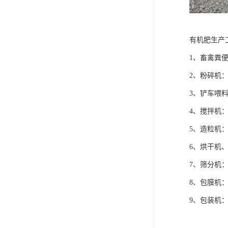
有机肥生产
1、畜禽粪
2、粉碎机
3、铲车喂
4、搅拌机
5、造粒机
6、烘干机
7、筛分机
8、包膜机
9、包装机