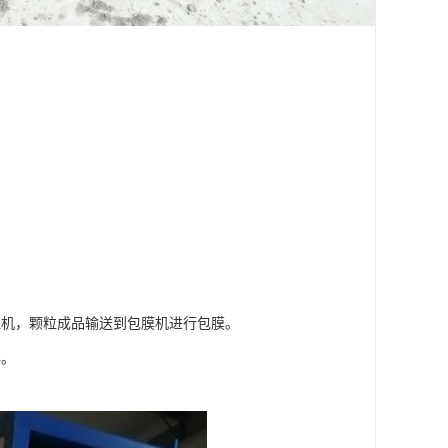
粒机，颗粒成品输送到包膜机进行包膜。
存。