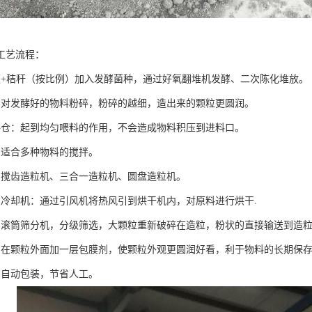
工艺流程：
便+秸秆（按比例）加入发酵菌种，通过好氧翻堆机发酵、二次陈化堆放。
：对发酵好的物料粉碎，粉碎的越细，造出来的颗粒更圆润。
料仓：起到均匀喂料的作用，不会造成物料积压到进料口。
：适合多种物料的搅拌。
：搅齿造粒机、三合一造粒机、圆盘造粒机。
、冷却机：通过引风机将热风引到烘干机内，对原料进行烘干.
：滚筒筛分机，分级筛选，大颗粒重新破碎在造粒，粉状的直接输送到造
：在颗粒外面加一层包膜剂，使颗粒外观更圆润好看，利于物料的长期保
：自动包装，节省人工。