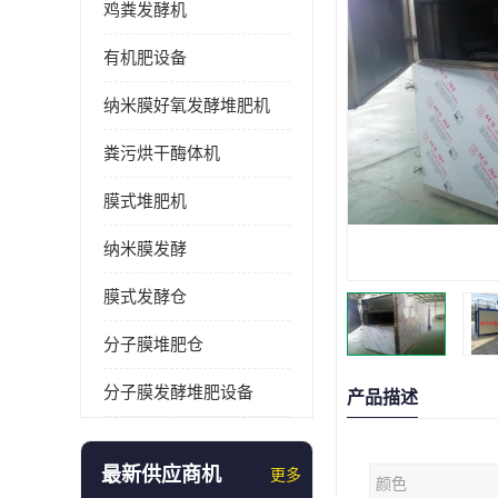
鸡粪发酵机
有机肥设备
纳米膜好氧发酵堆肥机
粪污烘干酶体机
膜式堆肥机
纳米膜发酵
膜式发酵仓
分子膜堆肥仓
分子膜发酵堆肥设备
产品描述
最新供应商机
更多
颜色