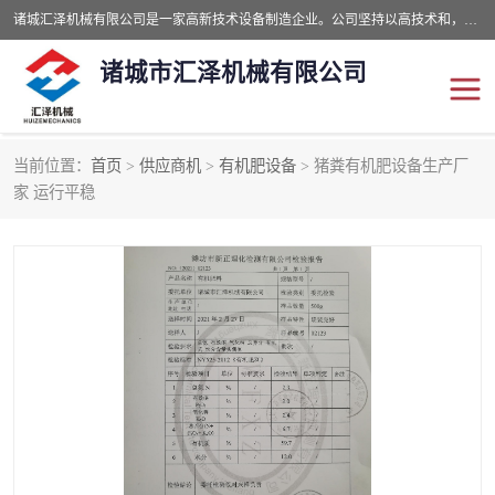
诸城汇泽机械有限公司是一家高新技术设备制造企业。公司坚持以高技术和，高服务于用户，以的环保机械制造设备赢的用户的信赖。现在主要生产死亡畜禽无害化处理和立式和卧式有机肥设备，搅拌机，烘干机，高温发酵机等。污水处理设备，固液分离机。气浮机，化制机等。公司秉承品质，用户至上，科技创新的经营理。
诸城市汇泽机械有限公司
当前位置：
首页
>
供应商机
>
有机肥设备
> 猪粪有机肥设备生产厂
发酵设备
污泥烘干机
家 运行平稳
鸡粪发酵机
有机肥设备
纳米膜好氧发酵堆肥机
粪污烘干酶体机
膜式堆肥机
纳米膜发酵
膜式发酵仓
分子膜堆肥仓
分子膜发酵堆肥设备