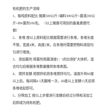
有机肥的生产流程
1、每吨原料配比:猪粪500公斤+辅料300公斤+菌渣200公
斤+RW菌剂100克。 （以上猪粪可用别的畜禽粪便代
替）
2、 条堆:按以上原料配比根据需要进行条堆，条堆长度
不限，宽度4米，高度2米。在条堆时需要把物料逐层均
匀进行堆放。
3、 添加菌剂:将菌剂用菌渣按1：5的比例扩大体积，混
合均匀后根据条堆数量撒到条堆表面。
4、 搅拌发酵:用搅拌机将条堆搅拌均匀，温度升到60度
以上后，每间隔4-5天翻堆一次，60度以上发酵15天后将
条堆收起即可。
5、分筛加工:按以上步骤进行发酵后经过分筛和深加工
后即成为纯有机肥。