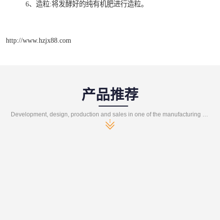
6、造粒:将发酵好的纯有机肥进行造粒。
http://www.hzjx88.com
产品推荐
Development, design, production and sales in one of the manufacturing enterprises