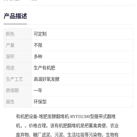
产品描述
颜色
可定制
产量
不限
容积
多种
用途
生产有机肥
生产工艺
高温好氧发酵
质保期
一年
属性
环保型
有机肥设备-堆肥发酵翻堆机-RYFD2300型履带式翻堆
机，，价格合理。该有机肥翻堆机是把蓄禽粪便、农业
废弃物、糖厂滤泥、污泥、生活垃圾等污染物，生物有