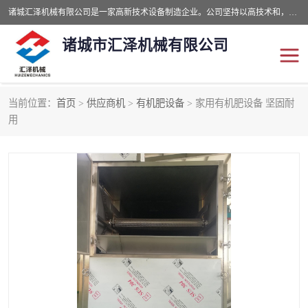
诸城汇泽机械有限公司是一家高新技术设备制造企业。公司坚持以高技术和，高服务于用户，以的环保机械制造设备赢的用户的信赖。现在主要生产死亡畜禽无害化处理和立式和卧式有机肥设备，搅拌机，烘干机，高温发酵机等。污水处理设备，固液分离机。气浮机，化制机等。公司秉承品质，用户至上，科技创新的经营理。
诸城市汇泽机械有限公司
当前位置：
首页
>
供应商机
>
有机肥设备
> 家用有机肥设备 坚固耐
发酵设备
污泥烘干机
用
鸡粪发酵机
有机肥设备
纳米膜好氧发酵堆肥机
粪污烘干酶体机
膜式堆肥机
纳米膜发酵
膜式发酵仓
分子膜堆肥仓
分子膜发酵堆肥设备