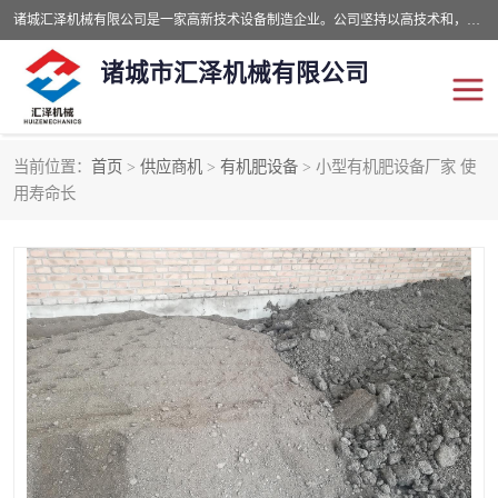
诸城汇泽机械有限公司是一家高新技术设备制造企业。公司坚持以高技术和，高服务于用户，以的环保机械制造设备赢的用户的信赖。现在主要生产死亡畜禽无害化处理和立式和卧式有机肥设备，搅拌机，烘干机，高温发酵机等。污水处理设备，固液分离机。气浮机，化制机等。公司秉承品质，用户至上，科技创新的经营理。
诸城市汇泽机械有限公司
当前位置：
首页
>
供应商机
>
有机肥设备
> 小型有机肥设备厂家 使
发酵设备
污泥烘干机
用寿命长
鸡粪发酵机
有机肥设备
纳米膜好氧发酵堆肥机
粪污烘干酶体机
膜式堆肥机
纳米膜发酵
膜式发酵仓
分子膜堆肥仓
分子膜发酵堆肥设备