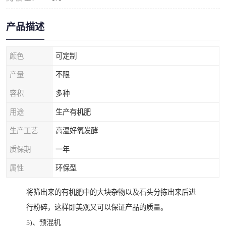
产品描述
颜色
可定制
产量
不限
容积
多种
用途
生产有机肥
生产工艺
高温好氧发酵
质保期
一年
属性
环保型
将筛出来的有机肥中的大块杂物以及石头分拣出来后进
行粉碎，这样即美观又可以保证产品的质量。
5)、预混机