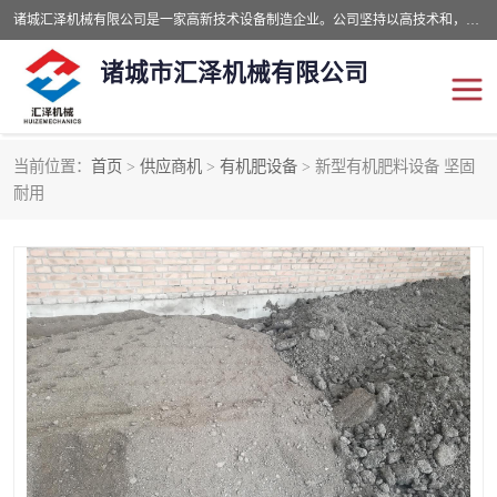
诸城汇泽机械有限公司是一家高新技术设备制造企业。公司坚持以高技术和，高服务于用户，以的环保机械制造设备赢的用户的信赖。现在主要生产死亡畜禽无害化处理和立式和卧式有机肥设备，搅拌机，烘干机，高温发酵机等。污水处理设备，固液分离机。气浮机，化制机等。公司秉承品质，用户至上，科技创新的经营理。
诸城市汇泽机械有限公司
当前位置：
首页
>
供应商机
>
有机肥设备
> 新型有机肥料设备 坚固
发酵设备
污泥烘干机
耐用
鸡粪发酵机
有机肥设备
纳米膜好氧发酵堆肥机
粪污烘干酶体机
膜式堆肥机
纳米膜发酵
膜式发酵仓
分子膜堆肥仓
分子膜发酵堆肥设备