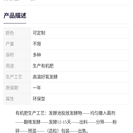
产品描述
颜色
可定制
产量
不限
容积
多种
用途
生产有机肥
生产工艺
高温好氧发酵
质保期
一年
属性
环保型
有机肥生产工艺：发酵池投放发酵物——均匀撒入菌剂
——翻堆发酵——发酵12-15天——出料——分筛——粉
碎——预混——（造粒）包装——出售。