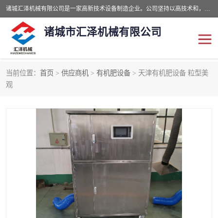
诸城汇泽机械有限公司是一家高新技术设备制造企业。公司坚持以高技术和，高服务于用户，以的环保机械制造设备赢的用户的信赖。现在主要生产死亡畜禽无害化处理和立式和卧式有机肥设备，搅拌机，烘干机，高温发酵机等。污水处理设备，固液分离机。气浮机，化制机等。公司秉承品质，用户至上，科技创新的经营理。
诸城市汇泽机械有限公司
当前位置：
首页
>
供应商机
>
有机肥设备
> 天津有机肥设备 粒型美
发酵设备
污泥烘干机
观
鸡粪发酵机
有机肥设备
纳米膜好氧发酵堆肥机
粪污烘干酶体机
膜式堆肥机
纳米膜发酵
膜式发酵仓
分子膜堆肥仓
分子膜发酵堆肥设备