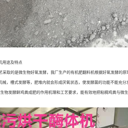
机用途及特点
酵工艺采取的是微生物好氧发酵，我厂生产的有机肥翻料机根据好氧发酵的
机械，槽式发酵等，肥堆内就会形成厌氧状态，使发酵菌的功能不能充分
微生物发酵鲜鸡粪成肥的作用机理和工艺要求，能有效地把粘稠鸡粪与微