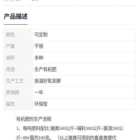
产品描述
颜色
可定制
产量
不限
容积
多种
用途
生产有机肥
生产工艺
高温好氧发酵
质保期
一年
属性
环保型
有机肥的生产流程
1、每吨原料配比:猪粪500公斤+辅料300公斤+菌渣200公
斤+RW菌剂100克。 （以上猪粪可用别的畜禽粪便代