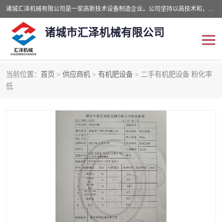
诸城汇泽机械有限公司是一家高新技术设备制造企业。公司坚持以高技术和，高服务于用户，以的环保机械制造设备赢的用户的信赖。现在主要生产死亡畜禽无害化处理和立式和卧式有机肥设备，搅拌机，烘干机，高温发酵机等。污水处理设备，固液分离机。气浮机，化制机等。公司秉承品质，用户至上，科技创新的经营理。
诸城市汇泽机械有限公司
当前位置：
首页
>
供应商机
>
有机肥设备
> 二手有机肥设备 粉化率
发酵设备
污泥烘干机
低
鸡粪发酵机
有机肥设备
纳米膜好氧发酵堆肥机
粪污烘干酶体机
膜式堆肥机
纳米膜发酵
膜式发酵仓
分子膜堆肥仓
分子膜发酵堆肥设备