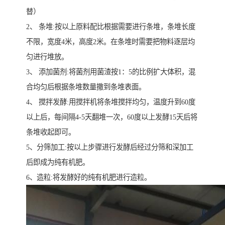
替）
2、 条堆:按以上原料配比根据需要进行条堆，条堆长度
不限，宽度4米，高度2米。在条堆时需要把物料逐层均
匀进行堆放。
3、 添加菌剂:将菌剂用菌渣按1：5的比例扩大体积，混
合均匀后根据条堆数量撒到条堆表面。
4、 搅拌发酵:用搅拌机将条堆搅拌均匀，温度升到60度
以上后，每间隔4-5天翻堆一次，60度以上发酵15天后将
条堆收起即可。
5、分筛加工:按以上步骤进行发酵后经过分筛和深加工
后即成为纯有机肥。
6、造粒:将发酵好的纯有机肥进行造粒。