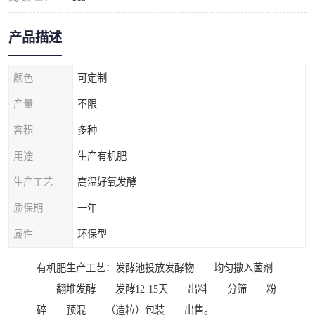
产品描述
颜色
可定制
产量
不限
容积
多种
用途
生产有机肥
生产工艺
高温好氧发酵
质保期
一年
属性
环保型
有机肥生产工艺：发酵池投放发酵物——均匀撒入菌剂
——翻堆发酵——发酵12-15天——出料——分筛——粉
碎——预混——（造粒）包装——出售。