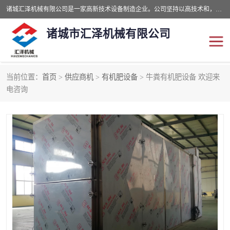
诸城汇泽机械有限公司是一家高新技术设备制造企业。公司坚持以高技术和，高服务于用户，以的环保机械制造设备赢的用户的信赖。现在主要生产死亡畜禽无害化处理和立式和卧式有机肥设备，搅拌机，烘干机，高温发酵机等。污水处理设备，固液分离机。气浮机，化制机等。公司秉承品质，用户至上，科技创新的经营理。
诸城市汇泽机械有限公司
当前位置：
首页
>
供应商机
>
有机肥设备
> 牛粪有机肥设备 欢迎来
发酵设备
污泥烘干机
电咨询
鸡粪发酵机
有机肥设备
纳米膜好氧发酵堆肥机
粪污烘干酶体机
膜式堆肥机
纳米膜发酵
膜式发酵仓
分子膜堆肥仓
分子膜发酵堆肥设备