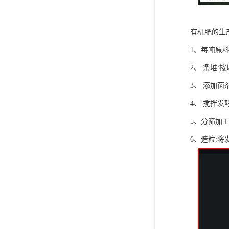
有机肥的生
1、每吨原料
2、 条堆
3、 添加
4、 搅拌发
5、分筛加
6、造粒: