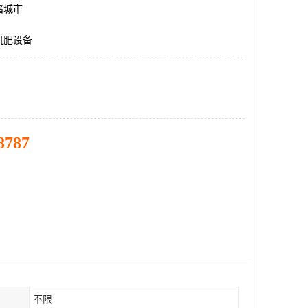
诸城市
机肥设备
8787
不限