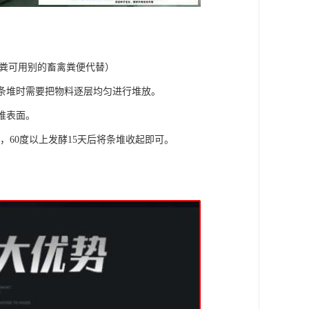
以上猪粪可用别的畜禽粪便代替）
在条堆时需要把物料逐层均匀进行堆放。
堆表面。
次，60度以上发酵15天后将条堆收起即可。