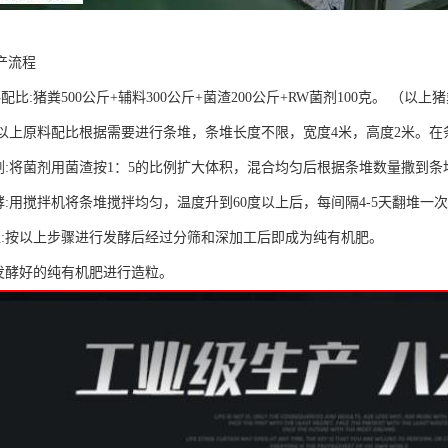
产流程
配比:猪粪500公斤+辅料300公斤+菌渣200公斤+RW菌剂100克。 （
:按以上原料配比根据需要进行条堆，条堆长度不限，宽度4米，高度2米。
菌剂:将菌剂用菌渣按1：5的比例扩大体积，混合均匀后根据条堆数量撒到条
酵:用搅拌机将条堆搅拌均匀，温度升到60度以上后，每间隔4-5天翻堆一
工:按以上步骤进行发酵后经过分筛和深加工后即成为纯有机肥。
将发酵好的纯有机肥进行造粒。