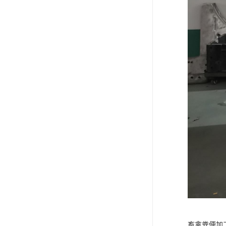
畜禽粪便加