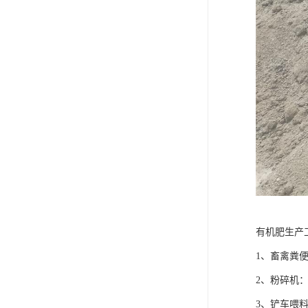
有机肥生产
1、畜禽粪
2、粉碎机
3、铲车喂