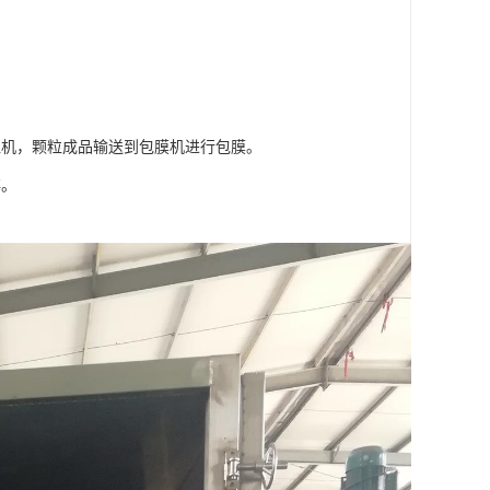
粒机，颗粒成品输送到包膜机进行包膜。
存。