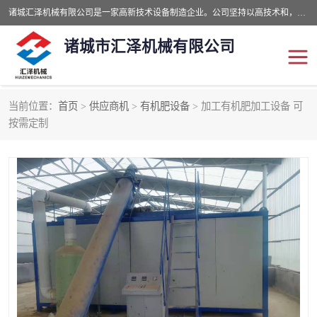
诸城汇泽机械有限公司是一家高新技术设备制造企业。公司坚持以高技术和，高服务于用户，以的环保机械制造设备赢的用户的信赖。现在主要生产死亡畜禽无害化处理和立式和卧式有机肥设备，搅拌机，烘干机，高温发酵机等。污水处理设备，固液分离机。气浮机，化制机等。公司秉承品质，用户至上，科技创新的经营理。
诸城市汇泽机械有限公司
当前位置：
首页
>
供应商机
>
有机肥设备
> 加工有机肥加工设备 可
发酵设备
污泥烘干机
按需定制
鸡粪发酵机
有机肥设备
纳米膜好氧发酵堆肥机
粪污烘干酶体机
膜式堆肥机
纳米膜发酵
膜式发酵仓
分子膜堆肥仓
分子膜发酵堆肥设备