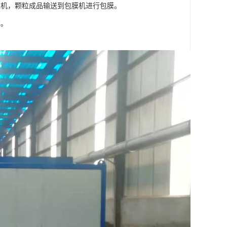
粒机，颗粒成品输送到包膜机进行包膜。
存。