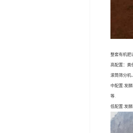
整套有机肥
高配置：粪
滚筒筛分机
中配置:发
等.
低配置:发