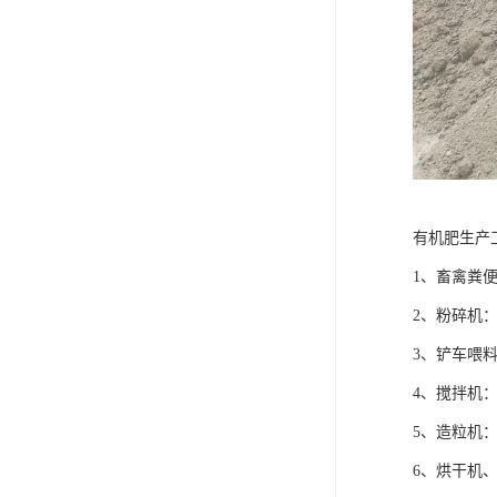
有机肥生产
1、畜禽粪
2、粉碎机
3、铲车喂
4、搅拌机
5、造粒机
6、烘干机