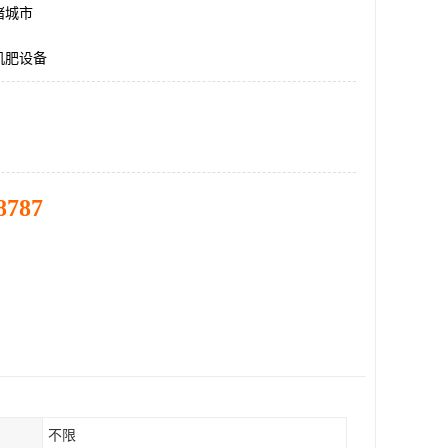
诸城市
机肥设备
8787
不限