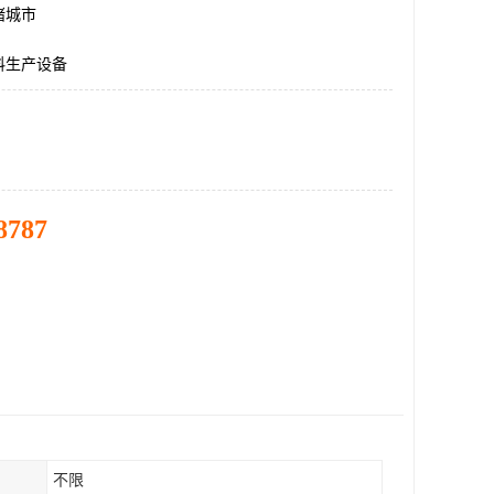
诸城市
料生产设备
8787
不限