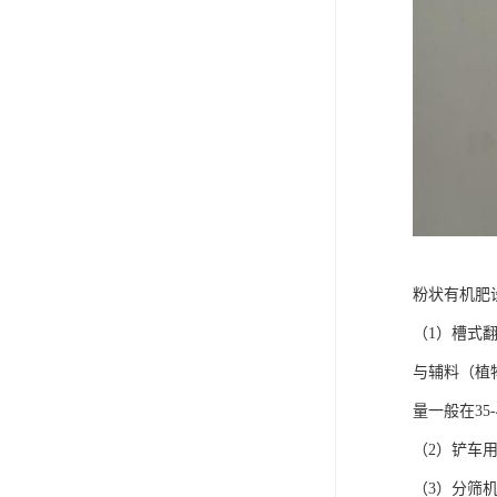
粉状有机肥
（1）槽式
与辅料（植
量一般在3
（2）铲车
（3）分筛