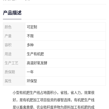
产品描述
颜色
可定制
产量
不限
容积
多种
用途
生产有机肥
生产工艺
高温好氧发酵
质保期
一年
属性
环保型
小型有机肥生产线占地面积小，省钱，省人力，效果很
好，是有机肥加工项目投资的睿智选择。有机肥生产线
是以畜禽粪便、农业秸秆废弃物为原料加工有机肥的成