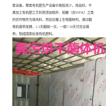
套设备，整套有机肥生产设备价格投资少，效益好。牛
粪加工有机肥工艺利用添加秸秆、稻糠（含N\P\K）之类
的农作物作为填充料，然后在撒上生物菌种剂，通过翻
堆机腐熟发酵，1-2天翻抛一次，一般7-10天可完全腐
熟，制成国家标准有机肥料。