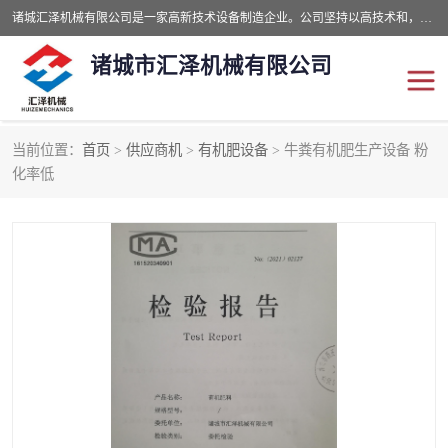
诸城汇泽机械有限公司是一家高新技术设备制造企业。公司坚持以高技术和，高服务于用户，以的环保机械制造设备赢的用户的信赖。现在主要生产死亡畜禽无害化处理和立式和卧式有机肥设备，搅拌机，烘干机，高温发酵机等。污水处理设备，固液分离机。气浮机，化制机等。公司秉承品质，用户至上，科技创新的经营理。
诸城市汇泽机械有限公司
当前位置：
首页
>
供应商机
>
有机肥设备
> 牛粪有机肥生产设备 粉
发酵设备
污泥烘干机
化率低
鸡粪发酵机
有机肥设备
纳米膜好氧发酵堆肥机
粪污烘干酶体机
膜式堆肥机
纳米膜发酵
膜式发酵仓
分子膜堆肥仓
分子膜发酵堆肥设备