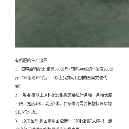
有机肥的生产流程
1、每吨原料配比:猪粪500公斤+辅料300公斤+菌渣200公
斤+RW菌剂100克。 （以上猪粪可用别的畜禽粪便代
替）
2、 条堆:按以上原料配比根据需要进行条堆，条堆长度
不限，宽度4米，高度2米。在条堆时需要把物料逐层均
匀进行堆放。
3、 添加菌剂:将菌剂用菌渣按1：5的比例扩大体积，混