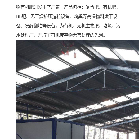
物有机肥研发生产厂家。产品包括：复合肥、有机肥、
BB肥、无干燥挤压造粒设备、鸡粪等高湿物料烘干设
备、发酵翻堆等设备，为有机、无机生物肥，垃圾、污
水处理厂，开辟了有机废弃物无害处理的先河。