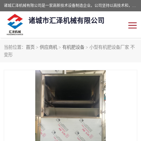
诸城汇泽机械有限公司是一家高新技术设备制造企业。公司坚持以高技术和，高服务于用户，以的环保机械制造设备赢的用户的信赖。现在主要生产死亡畜禽无害化处理和立式和卧式有机肥设备，搅拌机，烘干机，高温发酵机等。污水处理设备，固液分离机。气浮机，化制机等。公司秉承品质，用户至上，科技创新的经营理。
诸城市汇泽机械有限公司
当前位置：
首页
>
供应商机
>
有机肥设备
> 小型有机肥设备厂家 不
发酵设备
污泥烘干机
变形
鸡粪发酵机
有机肥设备
纳米膜好氧发酵堆肥机
粪污烘干酶体机
膜式堆肥机
纳米膜发酵
膜式发酵仓
分子膜堆肥仓
分子膜发酵堆肥设备