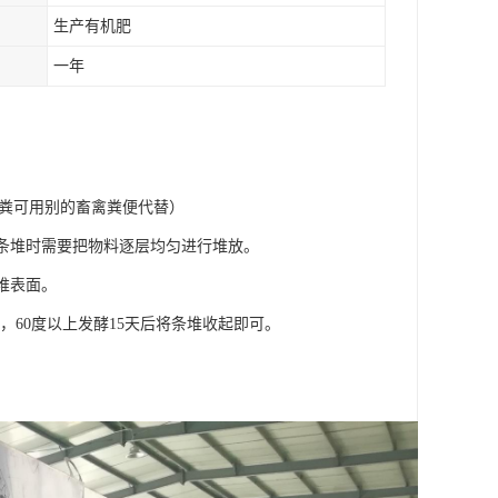
生产有机肥
一年
以上猪粪可用别的畜禽粪便代替）
在条堆时需要把物料逐层均匀进行堆放。
堆表面。
次，60度以上发酵15天后将条堆收起即可。