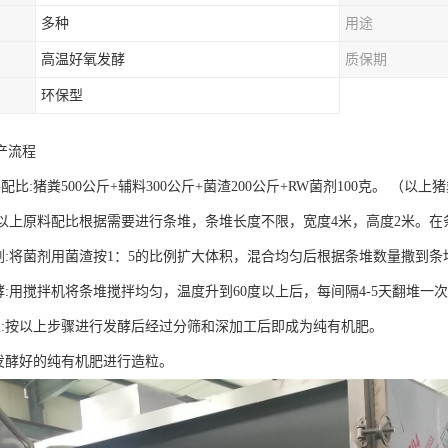
多种
用途
高温好氧发酵
质保期
环保型
产流程
配比:猪粪500公斤+辅料300公斤+菌渣200公斤+RW菌剂100克。 （
:按以上原料配比根据需要进行条堆，条堆长度不限，宽度4米，高度2米。
菌剂:将菌剂用菌渣按1：5的比例扩大体积，混合均匀后根据条堆数量撒到条
酵:用搅拌机将条堆搅拌均匀，温度升到60度以上后，每间隔4-5天翻堆一
工:按以上步骤进行发酵后经过分筛和深加工后即成为纯有机肥。
将发酵好的纯有机肥进行造粒。