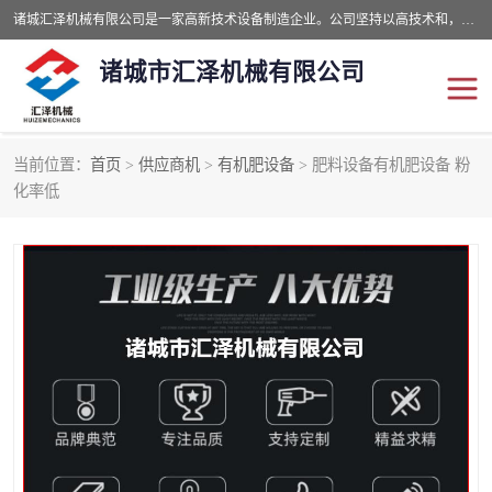
诸城汇泽机械有限公司是一家高新技术设备制造企业。公司坚持以高技术和，高服务于用户，以的环保机械制造设备赢的用户的信赖。现在主要生产死亡畜禽无害化处理和立式和卧式有机肥设备，搅拌机，烘干机，高温发酵机等。污水处理设备，固液分离机。气浮机，化制机等。公司秉承品质，用户至上，科技创新的经营理。
诸城市汇泽机械有限公司
当前位置：
首页
>
供应商机
>
有机肥设备
> 肥料设备有机肥设备 粉
发酵设备
污泥烘干机
化率低
鸡粪发酵机
有机肥设备
纳米膜好氧发酵堆肥机
粪污烘干酶体机
膜式堆肥机
纳米膜发酵
膜式发酵仓
分子膜堆肥仓
分子膜发酵堆肥设备