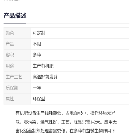
产品描述
颜色
可定制
产量
不限
容积
多种
用途
生产有机肥
生产工艺
高温好氧发酵
质保期
一年
属性
环保型
有机肥设备生产线耗能低，占地面积小，操作环境无异
味，零污染，通气性好，工艺，除臭只需1-2天。应用无
害化活菌制剂处理畜禽粪便，在多种有益微生物作用下