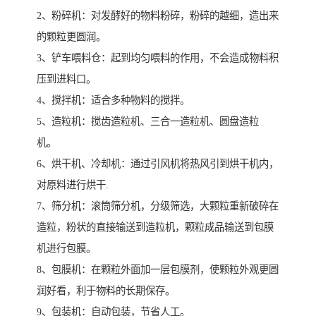
2、粉碎机：对发酵好的物料粉碎，粉碎的越细，造出来
的颗粒更圆润。
3、铲车喂料仓：起到均匀喂料的作用，不会造成物料积
压到进料口。
4、搅拌机：适合多种物料的搅拌。
5、造粒机：搅齿造粒机、三合一造粒机、圆盘造粒
机。
6、烘干机、冷却机：通过引风机将热风引到烘干机内，
对原料进行烘干.
7、筛分机：滚筒筛分机，分级筛选，大颗粒重新破碎在
造粒，粉状的直接输送到造粒机，颗粒成品输送到包膜
机进行包膜。
8、包膜机：在颗粒外面加一层包膜剂，使颗粒外观更圆
润好看，利于物料的长期保存。
9、包装机：自动包装，节省人工。