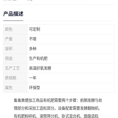
产品描述
颜色
可定制
产量
不限
容积
多种
用途
生产有机肥
生产工艺
高温好氧发酵
质保期
一年
属性
环保型
畜禽粪便加工商品有机肥需要两个步骤：前期发酵与处
理部分和深加工造粒部分。设备配套需要发酵翻抛机、
有机肥粉碎机、滚筒筛分机、卧式混合机、圆盘造粒