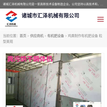
诸城汇泽机械有限公司是一家高新技术设备制造企业。公司坚持以高技术和，高服务于用户，以的环保机械制造设备赢的用户的信赖。现在主要生产死亡畜禽无害化处理和立式和卧式有机肥设备，搅拌机，烘干机，高温发酵机等。污水处理设备，固液分离机。气浮机，化制机等。公司秉承品质，用户至上，科技创新的经营理。
诸城市汇泽机械有限公司
当前位置：
首页
>
供应商机
>
有机肥设备
> 鸡粪制作有机肥设备 粒
发酵设备
污泥烘干机
型美观
鸡粪发酵机
有机肥设备
纳米膜好氧发酵堆肥机
粪污烘干酶体机
膜式堆肥机
纳米膜发酵
膜式发酵仓
分子膜堆肥仓
分子膜发酵堆肥设备