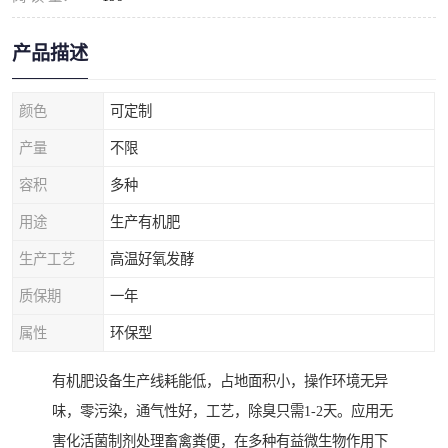
产品描述
颜色
可定制
产量
不限
容积
多种
用途
生产有机肥
生产工艺
高温好氧发酵
质保期
一年
属性
环保型
有机肥设备生产线耗能低，占地面积小，操作环境无异
味，零污染，通气性好，工艺，除臭只需1-2天。应用无
害化活菌制剂处理畜禽粪便，在多种有益微生物作用下