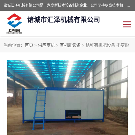
诸城汇泽机械有限公司是一家高新技术设备制造企业。公司坚持以高技术和，高服务于用户，以的环保机械制造设备赢的用户的信赖。现在主要生产死亡畜禽无害化处理和立式和卧式有机肥设备，搅拌机，烘干机，高温发酵机等。污水处理设备，固液分离机。气浮机，化制机等。公司秉承品质，用户至上，科技创新的经营理。
诸城市汇泽机械有限公司
当前位置：
首页
>
供应商机
>
有机肥设备
> 秸秆有机肥设备 不变形
发酵设备
污泥烘干机
鸡粪发酵机
有机肥设备
纳米膜好氧发酵堆肥机
粪污烘干酶体机
膜式堆肥机
纳米膜发酵
膜式发酵仓
分子膜堆肥仓
分子膜发酵堆肥设备