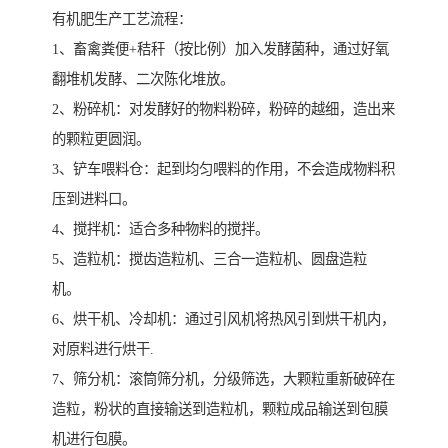
有机肥生产工艺流程：
1、畜禽粪便+秸秆（按比例）加入发酵菌种，通过好氧
翻堆机发酵、二次陈化堆放。
2、粉碎机：对发酵好的物料粉碎，粉碎的越细，造出来
的颗粒更圆润。
3、铲车喂料仓：起到均匀喂料的作用，不会造成物料积
压到进料口。
4、搅拌机：适合多种物料的搅拌。
5、造粒机：搅齿造粒机、三合一造粒机、圆盘造粒
机。
6、烘干机、冷却机：通过引风机将热风引到烘干机内，
对原料进行烘干.
7、筛分机：滚筒筛分机，分级筛选，大颗粒重新破碎在
造粒，粉状的直接输送到造粒机，颗粒成品输送到包膜
机进行包膜。