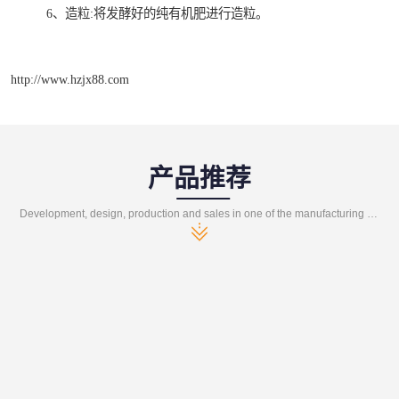
6、造粒:将发酵好的纯有机肥进行造粒。
http://www.hzjx88.com
产品推荐
Development, design, production and sales in one of the manufacturing enterprises