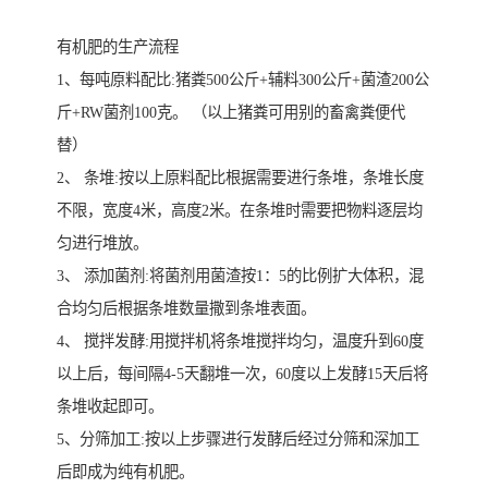
有机肥的生产流程
1、每吨原料配比:猪粪500公斤+辅料300公斤+菌渣200公
斤+RW菌剂100克。 （以上猪粪可用别的畜禽粪便代
替）
2、 条堆:按以上原料配比根据需要进行条堆，条堆长度
不限，宽度4米，高度2米。在条堆时需要把物料逐层均
匀进行堆放。
3、 添加菌剂:将菌剂用菌渣按1：5的比例扩大体积，混
合均匀后根据条堆数量撒到条堆表面。
4、 搅拌发酵:用搅拌机将条堆搅拌均匀，温度升到60度
以上后，每间隔4-5天翻堆一次，60度以上发酵15天后将
条堆收起即可。
5、分筛加工:按以上步骤进行发酵后经过分筛和深加工
后即成为纯有机肥。