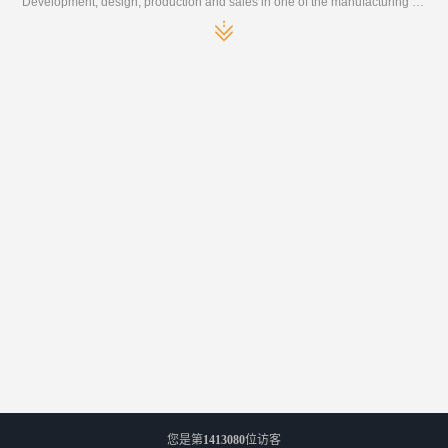
Development, design, production and sales in one of the manufacturing enterprises
您是第
1413080
位访客