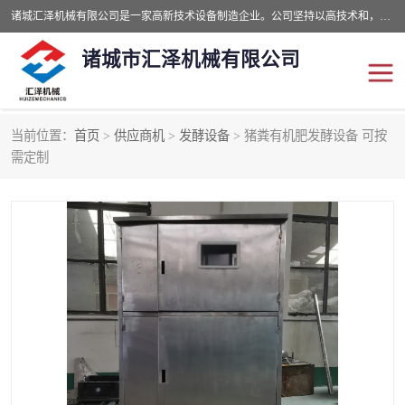
诸城汇泽机械有限公司是一家高新技术设备制造企业。公司坚持以高技术和，高服务于用户，以的环保机械制造设备赢的用户的信赖。现在主要生产死亡畜禽无害化处理和立式和卧式有机肥设备，搅拌机，烘干机，高温发酵机等。污水处理设备，固液分离机。气浮机，化制机等。公司秉承品质，用户至上，科技创新的经营理。
诸城市汇泽机械有限公司
当前位置：
首页
>
供应商机
>
发酵设备
> 猪粪有机肥发酵设备 可按
发酵设备
污泥烘干机
需定制
鸡粪发酵机
有机肥设备
纳米膜好氧发酵堆肥机
粪污烘干酶体机
膜式堆肥机
纳米膜发酵
膜式发酵仓
分子膜堆肥仓
分子膜发酵堆肥设备