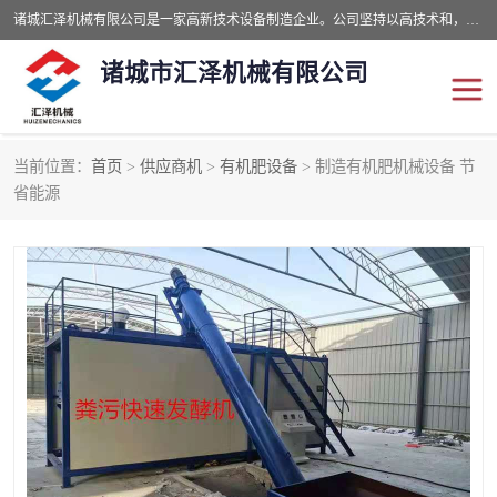
诸城汇泽机械有限公司是一家高新技术设备制造企业。公司坚持以高技术和，高服务于用户，以的环保机械制造设备赢的用户的信赖。现在主要生产死亡畜禽无害化处理和立式和卧式有机肥设备，搅拌机，烘干机，高温发酵机等。污水处理设备，固液分离机。气浮机，化制机等。公司秉承品质，用户至上，科技创新的经营理。
诸城市汇泽机械有限公司
当前位置：
首页
>
供应商机
>
有机肥设备
> 制造有机肥机械设备 节
发酵设备
污泥烘干机
省能源
鸡粪发酵机
有机肥设备
纳米膜好氧发酵堆肥机
粪污烘干酶体机
膜式堆肥机
纳米膜发酵
膜式发酵仓
分子膜堆肥仓
分子膜发酵堆肥设备