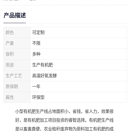
产品描述
颜色
可定制
产量
不限
容积
多种
用途
生产有机肥
生产工艺
高温好氧发酵
质保期
一年
属性
环保型
小型有机肥生产线占地面积小，省钱，省人力，效果很
好，是有机肥加工项目投资的睿智选择。有机肥生产线
是以畜禽粪便、农业秸秆废弃物为原料加工有机肥的成