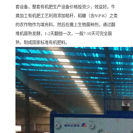
套设备，整套有机肥生产设备价格投资少，效益好。牛
粪加工有机肥工艺利用添加秸秆、稻糠（含N\P\K）之类
的农作物作为填充料，然后在撒上生物菌种剂，通过翻
堆机腐熟发酵，1-2天翻抛一次，一般7-10天可完全腐
熟，制成国家标准有机肥料。