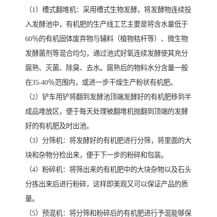
（1）槽式翻堆机：采用槽式生物发酵，将发酵物连续投
入发酵池中，有机肥的生产线工艺主要是将含水量低于
60％的有机固体废弃物与辅料（植物秸杆等）、微生物
发酵菌剂等混合均匀，通过池式好氧连续发酵使其充分
腐熟、灭菌、除臭、去水。腐熟后的物料水分含量一般
在35-40％范围内，或进一步干燥生产粉状有机肥。
（2）铲车用铲将翻到发酵池顶端发酵好的有机肥移到半
成品堆放区，便于每天处理被翻堆机抛翻到顶端的发酵
好的有机肥及时出池。
（3）分筛机：将发酵好的有机肥进行分筛，将里面的大
块和杂物分检出来，便于下一步的粉碎和包装。
（4）粉碎机：将筛出来的有机肥中的大块杂物以及石头
分拣出来后进行粉碎，这样即美观又可以保证产品的质
量。
（5）预混机：将分筛和粉碎后的有机肥进行予混能够保