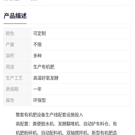
产品描述
颜色
可定制
产量
不限
容积
多种
用途
生产有机肥
生产工艺
高温好氧发酵
质保期
一年
属性
环保型
整套有机肥设备生产线配套设施投入
高配置：粪便脱水机、发酵翻堆机、自动铲车料仓、有
机肥粉碎机、自动配料机、双轴搅拌机、新型有机肥造