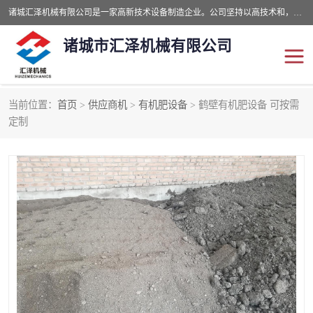
诸城汇泽机械有限公司是一家高新技术设备制造企业。公司坚持以高技术和，高服务于用户，以的环保机械制造设备赢的用户的信赖。现在主要生产死亡畜禽无害化处理和立式和卧式有机肥设备，搅拌机，烘干机，高温发酵机等。污水处理设备，固液分离机。气浮机，化制机等。公司秉承品质，用户至上，科技创新的经营理。
诸城市汇泽机械有限公司
当前位置：
首页
>
供应商机
>
有机肥设备
> 鹤壁有机肥设备 可按需
发酵设备
污泥烘干机
定制
鸡粪发酵机
有机肥设备
纳米膜好氧发酵堆肥机
粪污烘干酶体机
膜式堆肥机
纳米膜发酵
膜式发酵仓
分子膜堆肥仓
分子膜发酵堆肥设备