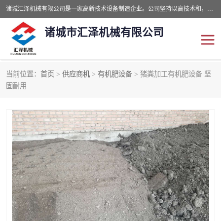
诸城汇泽机械有限公司是一家高新技术设备制造企业。公司坚持以高技术和，高服务于用户，以的环保机械制造设备赢的用户的信赖。现在主要生产死亡畜禽无害化处理和立式和卧式有机肥设备，搅拌机，烘干机，高温发酵机等。污水处理设备，固液分离机。气浮机，化制机等。公司秉承品质，用户至上，科技创新的经营理。
诸城市汇泽机械有限公司
当前位置：
首页
>
供应商机
>
有机肥设备
> 猪粪加工有机肥设备 坚
发酵设备
污泥烘干机
固耐用
鸡粪发酵机
有机肥设备
纳米膜好氧发酵堆肥机
粪污烘干酶体机
膜式堆肥机
纳米膜发酵
膜式发酵仓
分子膜堆肥仓
分子膜发酵堆肥设备