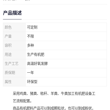
产品描述
颜色
可定制
产量
不限
容积
多种
用途
生产有机肥
生产工艺
高温好氧发酵
质保期
一年
属性
环保型
采用鸡粪、猪粪、秸秆、羊粪、牛粪加工有机肥设备工
艺流程配置。
商品有机肥料产品可以制成颗粒状，也可以制成粉状，