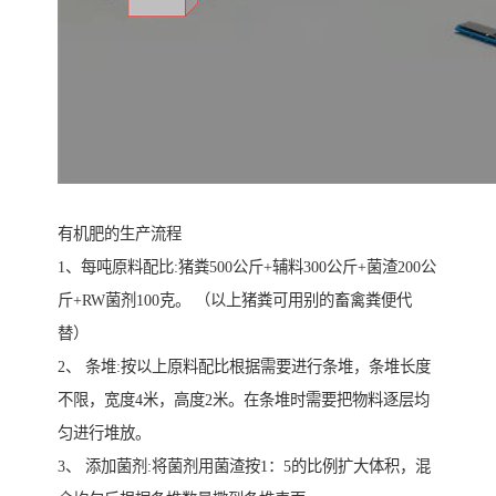
有机肥的生产流程
1、每吨原料配比:猪粪500公斤+辅料300公斤+菌渣200公
斤+RW菌剂100克。 （以上猪粪可用别的畜禽粪便代
替）
2、 条堆:按以上原料配比根据需要进行条堆，条堆长度
不限，宽度4米，高度2米。在条堆时需要把物料逐层均
匀进行堆放。
3、 添加菌剂:将菌剂用菌渣按1：5的比例扩大体积，混