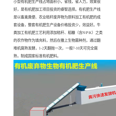
小型有机肥生产线占地面积小，省钱，省人力，效果很
好，是有机肥加工项目投资的睿智选择。有机肥生产线
是以畜禽粪便、农业秸秆废弃物为原料加工有机肥的成
套设备，整套有机肥生产设备价格投资少，效益好。牛
粪加工有机肥工艺利用添加秸秆、稻糠（含N\P\K）之类
的农作物作为填充料，然后在撒上生物菌种剂，通过翻
堆机腐熟发酵，1-2天翻抛一次，一般7-10天可完全腐
熟，制成国家标准有机肥料。