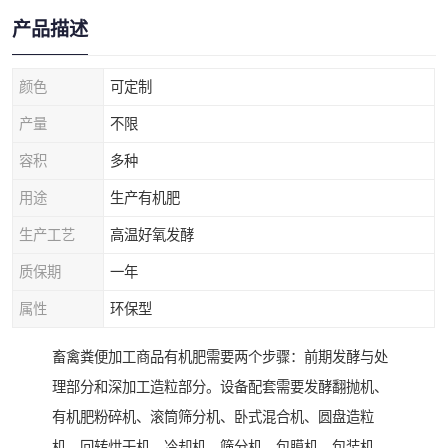
产品描述
颜色
可定制
产量
不限
容积
多种
用途
生产有机肥
生产工艺
高温好氧发酵
质保期
一年
属性
环保型
畜禽粪便加工商品有机肥需要两个步骤：前期发酵与处
理部分和深加工造粒部分。设备配套需要发酵翻抛机、
有机肥粉碎机、滚筒筛分机、卧式混合机、圆盘造粒
机、回转烘干机、冷却机、筛分机、包膜机、包装机、