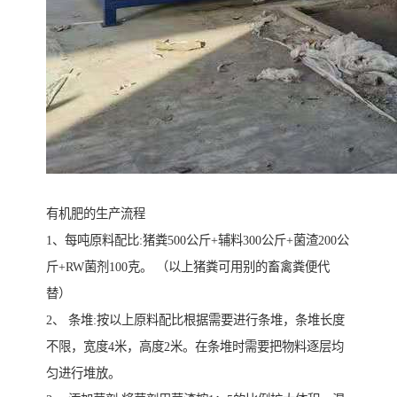
有机肥的生产流程
1、每吨原料配比:猪粪500公斤+辅料300公斤+菌渣200公
斤+RW菌剂100克。 （以上猪粪可用别的畜禽粪便代
替）
2、 条堆:按以上原料配比根据需要进行条堆，条堆长度
不限，宽度4米，高度2米。在条堆时需要把物料逐层均
匀进行堆放。