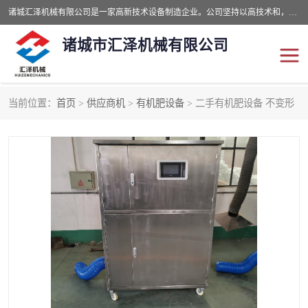
诸城汇泽机械有限公司是一家高新技术设备制造企业。公司坚持以高技术和，高服务于用户，以的环保机械制造设备赢的用户的信赖。现在主要生产死亡畜禽无害化处理和立式和卧式有机肥设备，搅拌机，烘干机，高温发酵机等。污水处理设备，固液分离机。气浮机，化制机等。公司秉承品质，用户至上，科技创新的经营理。
诸城市汇泽机械有限公司
当前位置：
首页
>
供应商机
>
有机肥设备
> 二手有机肥设备 不变形
发酵设备
污泥烘干机
鸡粪发酵机
有机肥设备
纳米膜好氧发酵堆肥机
粪污烘干酶体机
膜式堆肥机
纳米膜发酵
膜式发酵仓
分子膜堆肥仓
分子膜发酵堆肥设备