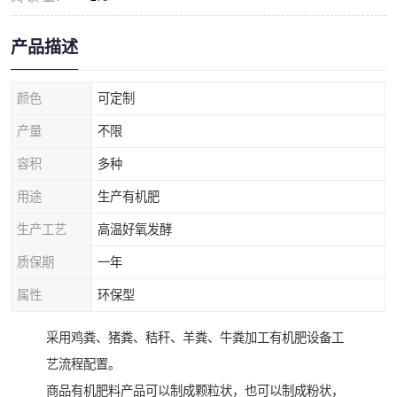
产品描述
颜色
可定制
产量
不限
容积
多种
用途
生产有机肥
生产工艺
高温好氧发酵
质保期
一年
属性
环保型
采用鸡粪、猪粪、秸秆、羊粪、牛粪加工有机肥设备工
艺流程配置。
商品有机肥料产品可以制成颗粒状，也可以制成粉状，