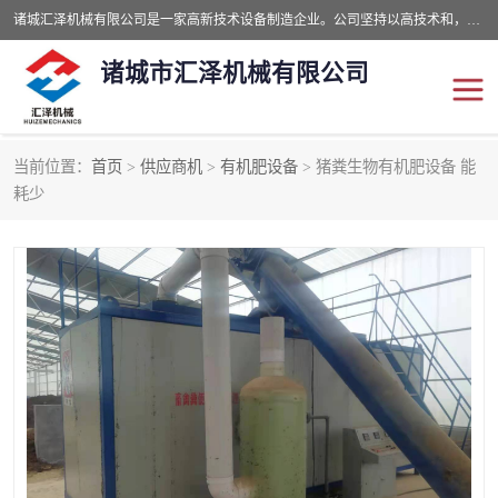
诸城汇泽机械有限公司是一家高新技术设备制造企业。公司坚持以高技术和，高服务于用户，以的环保机械制造设备赢的用户的信赖。现在主要生产死亡畜禽无害化处理和立式和卧式有机肥设备，搅拌机，烘干机，高温发酵机等。污水处理设备，固液分离机。气浮机，化制机等。公司秉承品质，用户至上，科技创新的经营理。
诸城市汇泽机械有限公司
当前位置：
首页
>
供应商机
>
有机肥设备
> 猪粪生物有机肥设备 能
发酵设备
污泥烘干机
耗少
鸡粪发酵机
有机肥设备
纳米膜好氧发酵堆肥机
粪污烘干酶体机
膜式堆肥机
纳米膜发酵
膜式发酵仓
分子膜堆肥仓
分子膜发酵堆肥设备