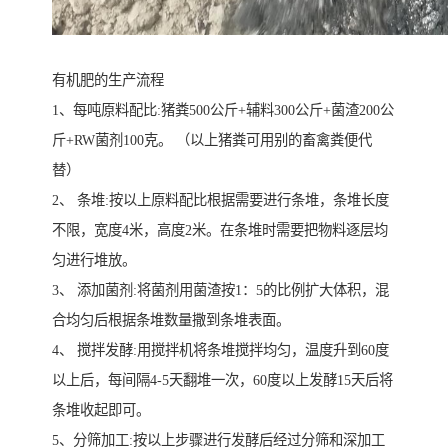
有机肥的生产流程
1、每吨原料配比:猪粪500公斤+辅料300公斤+菌渣200公
斤+RW菌剂100克。 （以上猪粪可用别的畜禽粪便代
替）
2、 条堆:按以上原料配比根据需要进行条堆，条堆长度
不限，宽度4米，高度2米。在条堆时需要把物料逐层均
匀进行堆放。
3、 添加菌剂:将菌剂用菌渣按1：5的比例扩大体积，混
合均匀后根据条堆数量撒到条堆表面。
4、 搅拌发酵:用搅拌机将条堆搅拌均匀，温度升到60度
以上后，每间隔4-5天翻堆一次，60度以上发酵15天后将
条堆收起即可。
5、分筛加工:按以上步骤进行发酵后经过分筛和深加工