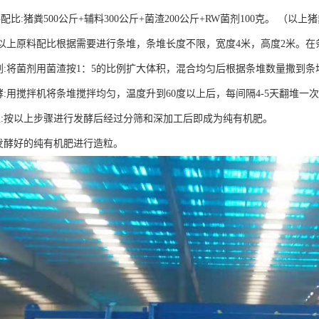
配比:猪粪500公斤+辅料300公斤+菌渣200公斤+RW菌剂100克。 （
:按以上原料配比根据需要进行条堆，条堆长度不限，宽度4米，高度2米。
菌剂:将菌剂用菌渣按1：5的比例扩大体积，混合均匀后根据条堆数量撒到条
酵:用搅拌机将条堆搅拌均匀，温度升到60度以上后，每间隔4-5天翻堆一
工:按以上步骤进行发酵后经过分筛和深加工后即成为纯有机肥。
将发酵好的纯有机肥进行造粒。