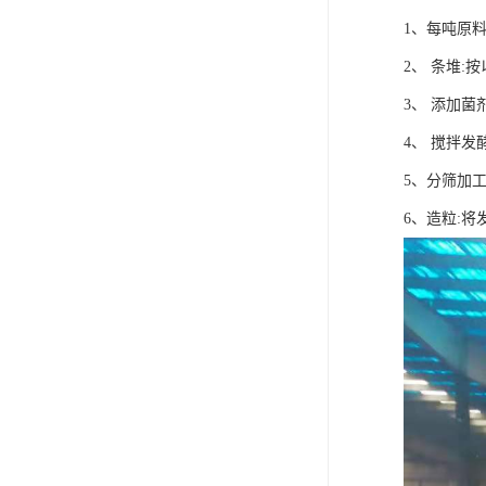
1、每吨原料
2、 条堆
3、 添加
4、 搅拌发
5、分筛加
6、造粒: