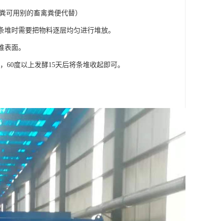
以上猪粪可用别的畜禽粪便代替）
在条堆时需要把物料逐层均匀进行堆放。
堆表面。
次，60度以上发酵15天后将条堆收起即可。