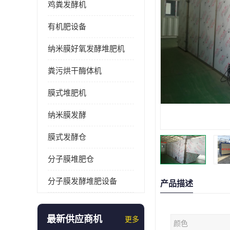
鸡粪发酵机
有机肥设备
纳米膜好氧发酵堆肥机
粪污烘干酶体机
膜式堆肥机
纳米膜发酵
膜式发酵仓
分子膜堆肥仓
分子膜发酵堆肥设备
产品描述
最新供应商机
更多
颜色