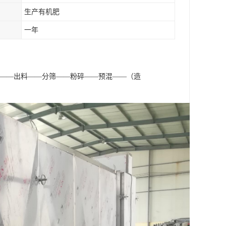
生产有机肥
一年
天——出料——分筛——粉碎——预混——（造