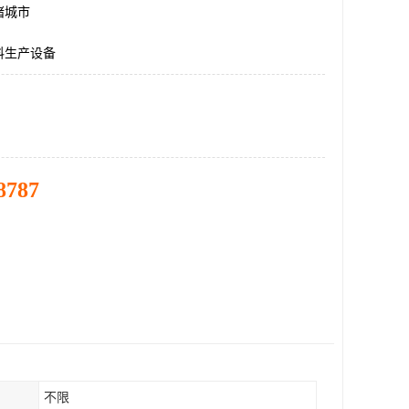
诸城市
料生产设备
8787
不限