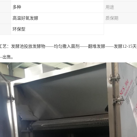
多种
用途
高温好氧发酵
质保期
环保型
工艺：发酵池投放发酵物——均匀撒入菌剂——翻堆发酵——发酵12-15
—出售。