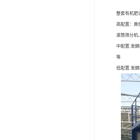
整套有机肥
高配置：粪
滚筒筛分机
中配置:发
等.
低配置:发