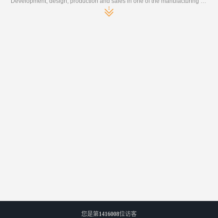
Development, design, production and sales in one of the manufacturing enterprises
您是第
1416008
位访客