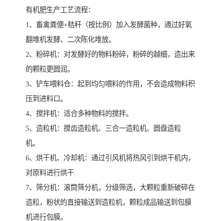
有机肥生产工艺流程：
1、畜禽粪便+秸秆（按比例）加入发酵菌种，通过好氧
翻堆机发酵、二次陈化堆放。
2、粉碎机：对发酵好的物料粉碎，粉碎的越细，造出来
的颗粒更圆润。
3、铲车喂料仓：起到均匀喂料的作用，不会造成物料积
压到进料口。
4、搅拌机：适合多种物料的搅拌。
5、造粒机：搅齿造粒机、三合一造粒机、圆盘造粒
机。
6、烘干机、冷却机：通过引风机将热风引到烘干机内，
对原料进行烘干.
7、筛分机：滚筒筛分机，分级筛选，大颗粒重新破碎在
造粒，粉状的直接输送到造粒机，颗粒成品输送到包膜
机进行包膜。