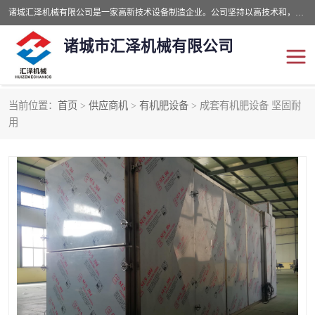
诸城汇泽机械有限公司是一家高新技术设备制造企业。公司坚持以高技术和，高服务于用户，以的环保机械制造设备赢的用户的信赖。现在主要生产死亡畜禽无害化处理和立式和卧式有机肥设备，搅拌机，烘干机，高温发酵机等。污水处理设备，固液分离机。气浮机，化制机等。公司秉承品质，用户至上，科技创新的经营理。
诸城市汇泽机械有限公司
当前位置：
首页
>
供应商机
>
有机肥设备
> 成套有机肥设备 坚固耐
发酵设备
污泥烘干机
用
鸡粪发酵机
有机肥设备
纳米膜好氧发酵堆肥机
粪污烘干酶体机
膜式堆肥机
纳米膜发酵
膜式发酵仓
分子膜堆肥仓
分子膜发酵堆肥设备