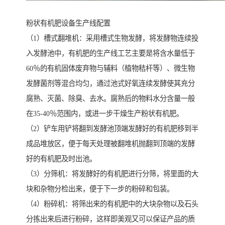
粉状有机肥设备生产线配置
（1）槽式翻堆机：采用槽式生物发酵，将发酵物连续投
入发酵池中，有机肥的生产线工艺主要是将含水量低于
60％的有机固体废弃物与辅料（植物秸杆等）、微生物
发酵菌剂等混合均匀，通过池式好氧连续发酵使其充分
腐熟、灭菌、除臭、去水。腐熟后的物料水分含量一般
在35-40％范围内，或进一步干燥生产粉状有机肥。
（2）铲车用铲将翻到发酵池顶端发酵好的有机肥移到半
成品堆放区，便于每天处理被翻堆机抛翻到顶端的发酵
好的有机肥及时出池。
（3）分筛机：将发酵好的有机肥进行分筛，将里面的大
块和杂物分检出来，便于下一步的粉碎和包装。
（4）粉碎机：将筛出来的有机肥中的大块杂物以及石头
分拣出来后进行粉碎，这样即美观又可以保证产品的质