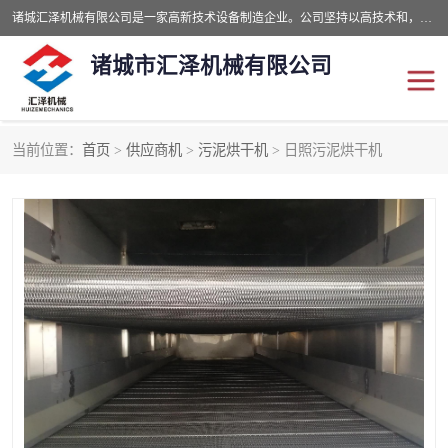
诸城汇泽机械有限公司是一家高新技术设备制造企业。公司坚持以高技术和，高服务于用户，以的环保机械制造设备赢的用户的信赖。现在主要生产死亡畜禽无害化处理和立式和卧式有机肥设备，搅拌机，烘干机，高温发酵机等。污水处理设备，固液分离机。气浮机，化制机等。公司秉承品质，用户至上，科技创新的经营理。
诸城市汇泽机械有限公司
当前位置：
首页
>
供应商机
>
污泥烘干机
> 日照污泥烘干机
发酵设备
污泥烘干机
鸡粪发酵机
有机肥设备
纳米膜好氧发酵堆肥机
粪污烘干酶体机
膜式堆肥机
纳米膜发酵
膜式发酵仓
分子膜堆肥仓
分子膜发酵堆肥设备