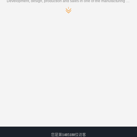
Development, design, production and sales in one of the manufacturing enterprises
您是第
1405180
位访客