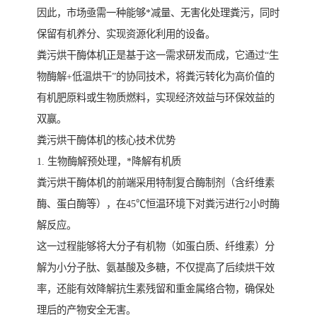
因此，市场亟需一种能够*减量、无害化处理粪污，同时
保留有机养分、实现资源化利用的设备。
粪污烘干酶体机正是基于这一需求研发而成，它通过“生
物酶解+低温烘干”的协同技术，将粪污转化为高价值的
有机肥原料或生物质燃料，实现经济效益与环保效益的
双赢。
粪污烘干酶体机的核心技术优势
1. 生物酶解预处理，*降解有机质
粪污烘干酶体机的前端采用特制复合酶制剂（含纤维素
酶、蛋白酶等），在45℃恒温环境下对粪污进行2小时酶
解反应。
这一过程能够将大分子有机物（如蛋白质、纤维素）分
解为小分子肽、氨基酸及多糖，不仅提高了后续烘干效
率，还能有效降解抗生素残留和重金属络合物，确保处
理后的产物安全无害。