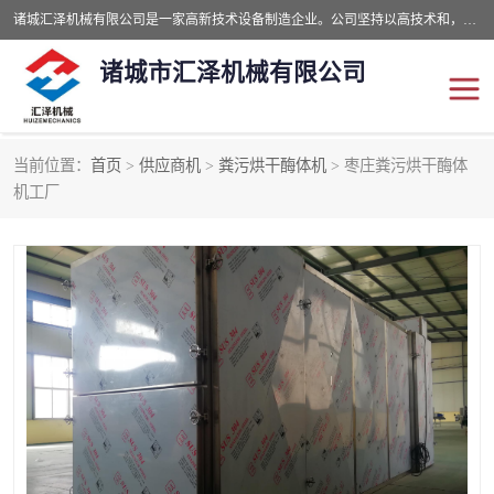
诸城汇泽机械有限公司是一家高新技术设备制造企业。公司坚持以高技术和，高服务于用户，以的环保机械制造设备赢的用户的信赖。现在主要生产死亡畜禽无害化处理和立式和卧式有机肥设备，搅拌机，烘干机，高温发酵机等。污水处理设备，固液分离机。气浮机，化制机等。公司秉承品质，用户至上，科技创新的经营理。
诸城市汇泽机械有限公司
当前位置：
首页
>
供应商机
>
粪污烘干酶体机
> 枣庄粪污烘干酶体
发酵设备
污泥烘干机
机工厂
鸡粪发酵机
有机肥设备
纳米膜好氧发酵堆肥机
粪污烘干酶体机
膜式堆肥机
纳米膜发酵
膜式发酵仓
分子膜堆肥仓
分子膜发酵堆肥设备