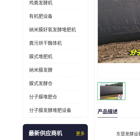
鸡粪发酵机
有机肥设备
纳米膜好氧发酵堆肥机
粪污烘干酶体机
膜式堆肥机
纳米膜发酵
膜式发酵仓
分子膜堆肥仓
分子膜发酵堆肥设备
产品描述
最新供应商机
更多
东营发酵设