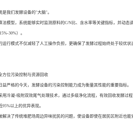
统是我们发酵设备的"大脑"。
算法模型，系统能够实时监测原料的C/N比、含水率等关键指标，并动态调
5%-30%）。
的运行模式不仅减轻了人工操作负担，更确保了发酵过程始终处于较优状态，将
全方位污染控制与资源回收
日益严格的今天，发酵设备的污染控制能力成为衡量其性能的重要指标。
采用冷凝-吸附双效尾气处理技术，通过多级净化流程，有效回收发酵过程中
低95%以上的优异表现。
破解决了传统堆肥场周边异味扰民的问题，使设备即使在居民区附近也能