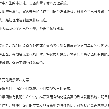
程中产生的渗滤液，设备内置了循环处理系统。
过固液分离后，富含养分的清液可回喷至发酵堆体，既补充了水分需求，
统，经处理后达到国家排放标准。
计大幅减少了污水外排量，降低了运行成本。
提的是，我们的设备在处理死亡畜禽等特殊有机废弃物方面具有独特优势
酵工艺，在彻底无害化的同时，将这类特殊废弃物转化为高价值的有机肥原
保难题，创造了额外经济价值。
多元化场景解决方案
设备系列可满足不同规模、不同类型客户的需求。
殖集团和有机肥生产企业，推荐采用自动化程度高的卧式发酵系统，配备
合作社，模块化设计的立式发酵设备则更具性价比，可根据产量需求灵活