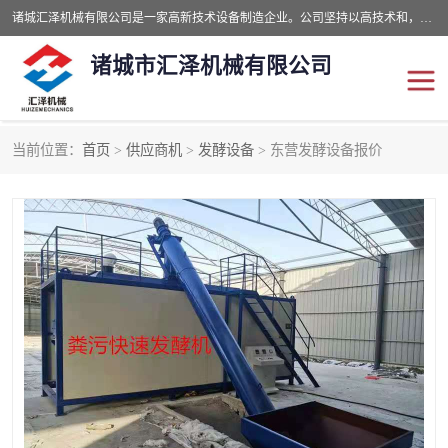
诸城汇泽机械有限公司是一家高新技术设备制造企业。公司坚持以高技术和，高服务于用户，以的环保机械制造设备赢的用户的信赖。现在主要生产死亡畜禽无害化处理和立式和卧式有机肥设备，搅拌机，烘干机，高温发酵机等。污水处理设备，固液分离机。气浮机，化制机等。公司秉承品质，用户至上，科技创新的经营理。
诸城市汇泽机械有限公司
当前位置：
首页
>
供应商机
>
发酵设备
> 东营发酵设备报价
发酵设备
污泥烘干机
鸡粪发酵机
有机肥设备
纳米膜好氧发酵堆肥机
粪污烘干酶体机
膜式堆肥机
纳米膜发酵
膜式发酵仓
分子膜堆肥仓
分子膜发酵堆肥设备