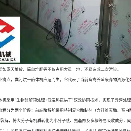
式如露天堆放、简单堆肥等不仅占用大量土地，还易造成二次污染。
业痛点，粪污烘干酶体机应运而生，它代表了当前畜禽养殖废弃物资源化
体机采用"生物酶解预处理+低温热泵烘干"双效协同技术，实现了粪污处理
流程分为两个阶段：前端酶解舱采用特制复合酶制剂（含纤维素酶、蛋白酶
分裂解，将大分子有机质转化为小分子肽、氨基酸及多糖等易吸收成分，
性；后段热泵烘干系统则利用逆卡诺循环原理，采用45-60℃低温热风进