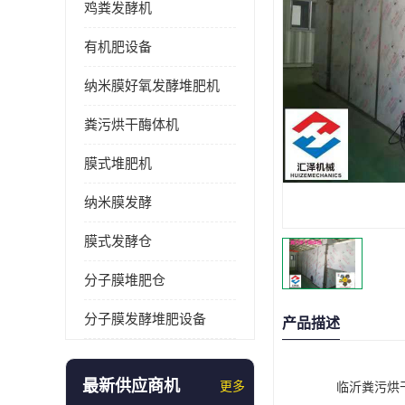
鸡粪发酵机
有机肥设备
纳米膜好氧发酵堆肥机
粪污烘干酶体机
膜式堆肥机
纳米膜发酵
膜式发酵仓
分子膜堆肥仓
分子膜发酵堆肥设备
产品描述
最新供应商机
更多
临沂粪污烘