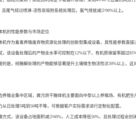
上，且尾气经过喷淋-活性炭吸附系统处理后，氨气排放减少90%以上。
体机的性能参数与市场定位
体机作为畜禽养殖废弃物资源化处理的创新型集成设备，其性能参数直接
试，该设备处理后的产物含水率可控制在12%以下，有机质保留率超过85
提的是，经酶解处理的产物能够显著提升土壤微生物活性达30%以上，这
边养殖业集中区域，粪污烘干酶体机主要面向中型以上养殖场、有机肥生
力从日处理5吨到50吨不等，可根据客户实际需求进行定制化配置。
理方式，该设备占地面积减少60%，人工成本降低50%，且处理过程全