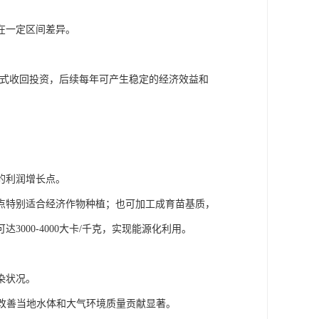
在一定区间差异。
。
方式收回投资，后续每年可产生稳定的经济效益和
的利润增长点。
点特别适合经济作物种植；也可加工成育苗基质，
000-4000大卡/千克，实现能源化利用。
染状况。
改善当地水体和大气环境质量贡献显著。