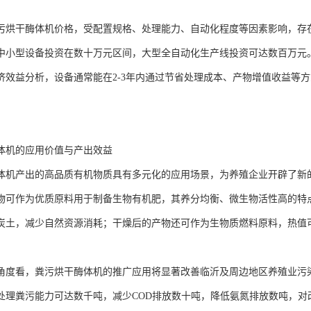
污烘干酶体机价格，受配置规格、处理能力、自动化程度等因素影响，存
中小型设备投资在数十万元区间，大型全自动化生产线投资可达数百万元
济效益分析，设备通常能在2-3年内通过节省处理成本、产物增值收益等
体机的应用价值与产出效益
体机产出的高品质有机物质具有多元化的应用场景，为养殖企业开辟了新
物可作为优质原料用于制备生物有机肥，其养分均衡、微生物活性高的特
炭土，减少自然资源消耗；干燥后的产物还可作为生物质燃料原料，热值可达3
角度看，粪污烘干酶体机的推广应用将显著改善临沂及周边地区养殖业污
处理粪污能力可达数千吨，减少COD排放数十吨，降低氨氮排放数吨，对