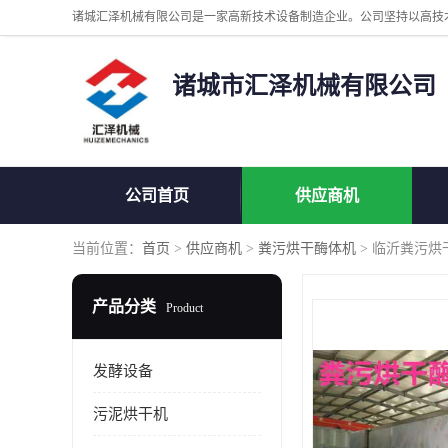
诸城市汇泽机械有限公司
公司首页
供应商机
当前位置：
首页
>
供应商机
>
粪污烘干酶体机
> 临沂粪污烘
产品分类
Product
发酵设备
污泥烘干机