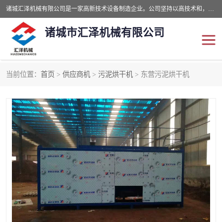
诸城汇泽机械有限公司是一家高新技术设备制造企业。公司坚持以高技术和，高服务于用户，以的环保机械制造设备赢的用户的信赖。现在主要生产死亡畜禽无害化处理和立式和卧式有机肥设备，搅拌机，烘干机，高温发酵机等。污水处理设备，固液分离机。气浮机，化制机等。公司秉承品质，用户至上，科技创新的经营理。
诸城市汇泽机械有限公司
当前位置：
首页
>
供应商机
>
污泥烘干机
> 东营污泥烘干机
发酵设备
污泥烘干机
鸡粪发酵机
有机肥设备
纳米膜好氧发酵堆肥机
粪污烘干酶体机
膜式堆肥机
纳米膜发酵
膜式发酵仓
分子膜堆肥仓
分子膜发酵堆肥设备