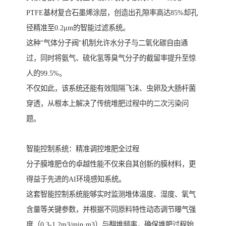
PTFE基材复合石墨烯涂层，创造出孔隙率高达85%却孔
径精准至0.2μm的智能过滤系统。
这种"气体分子阀"机制允许水分子与二氧化碳自由通
过，同时将氨气、硫化氢等臭气分子的截留率提升至惊
人的99.5%。
不仅如此，该系统还能有效阻隔飞沫、虫卵及大肠杆菌
穿透，从根本上解决了传统堆肥过程中的二次污染问
题。
智能控制系统：精准调控堆肥全过程
分子膜堆肥仓的卓越性能不仅来自其创新的膜材料，更
得益于先进的AI环境感知系统。
这套智能控制系统能够实时监测堆体温度、湿度、氧气
含量等关键参数，并根据不同原料特性动态调节曝气强
度（0.3-1.2m3/min·m3）与翻堆频率，确保堆肥过程始