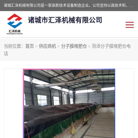
诸城汇泽机械有限公司是一家高新技术设备制造企业。公司坚持以高技术和，高服务于用户，以的环保机械制造设备赢的用户的信赖。现在主要生产死亡畜禽无害化处理和立式和卧式有机肥设备，搅拌机，烘干机，高温发酵机等。污水处理设备，固液分离机。气浮机，化制机等。公司秉承品质，用户至上，科技创新的经营理。
诸城市汇泽机械有限公司
当前位置：
首页
>
供应商机
>
分子膜堆肥仓
> 菏泽分子膜堆肥仓电
发酵设备
污泥烘干机
话
鸡粪发酵机
有机肥设备
纳米膜好氧发酵堆肥机
粪污烘干酶体机
膜式堆肥机
纳米膜发酵
膜式发酵仓
分子膜堆肥仓
分子膜发酵堆肥设备