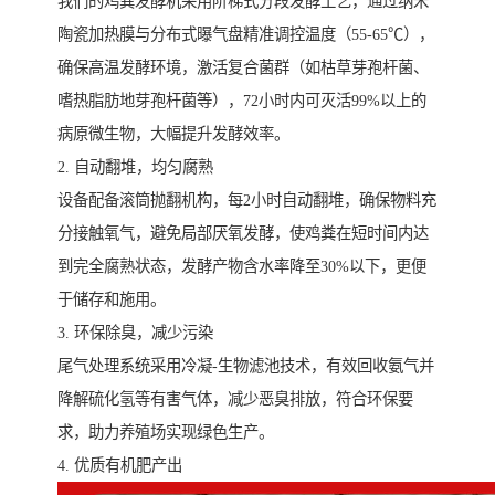
我们的鸡粪发酵机采用阶梯式分段发酵工艺，通过纳米
陶瓷加热膜与分布式曝气盘精准调控温度（55-65℃），
确保高温发酵环境，激活复合菌群（如枯草芽孢杆菌、
嗜热脂肪地芽孢杆菌等），72小时内可灭活99%以上的
病原微生物，大幅提升发酵效率。
2. 自动翻堆，均匀腐熟
设备配备滚筒抛翻机构，每2小时自动翻堆，确保物料充
分接触氧气，避免局部厌氧发酵，使鸡粪在短时间内达
到完全腐熟状态，发酵产物含水率降至30%以下，更便
于储存和施用。
3. 环保除臭，减少污染
尾气处理系统采用冷凝-生物滤池技术，有效回收氨气并
降解硫化氢等有害气体，减少恶臭排放，符合环保要
求，助力养殖场实现绿色生产。
4. 优质有机肥产出