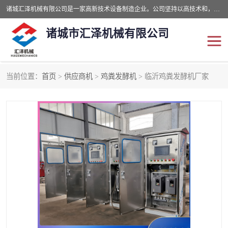
诸城汇泽机械有限公司是一家高新技术设备制造企业。公司坚持以高技术和，高服务于用户，以的环保机械制造设备赢的用户的信赖。现在主要生产死亡畜禽无害化处理和立式和卧式有机肥设备，搅拌机，烘干机，高温发酵机等。污水处理设备，固液分离机。气浮机，化制机等。公司秉承品质，用户至上，科技创新的经营理。
诸城市汇泽机械有限公司
当前位置：
首页
>
供应商机
>
鸡粪发酵机
> 临沂鸡粪发酵机厂家
发酵设备
污泥烘干机
鸡粪发酵机
有机肥设备
纳米膜好氧发酵堆肥机
粪污烘干酶体机
膜式堆肥机
纳米膜发酵
膜式发酵仓
分子膜堆肥仓
分子膜发酵堆肥设备