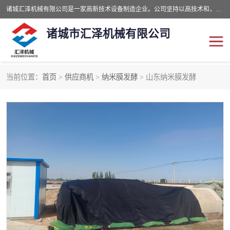
诸城汇泽机械有限公司是一家高新技术设备制造企业。公司坚持以高技术和，高服务于用户，以的环保机械制造设备赢的用户的信赖。现在主要生产死亡畜禽无害化处理和立式和卧式有机肥设备，搅拌机，烘干机，高温发酵机等。污水处理设备，固液分离机。气浮机，化制机等。公司秉承品质，用户至上，科技创新的经营理。
诸城市汇泽机械有限公司
当前位置：
首页
>
供应商机
>
纳米膜发酵
> 山东纳米膜发酵
发酵设备
污泥烘干机
鸡粪发酵机
有机肥设备
纳米膜好氧发酵堆肥机
粪污烘干酶体机
膜式堆肥机
纳米膜发酵
膜式发酵仓
分子膜堆肥仓
分子膜发酵堆肥设备