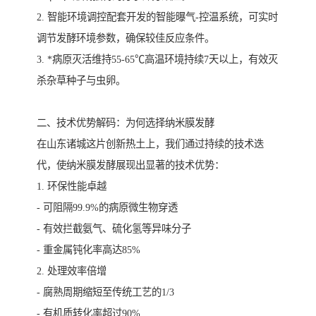
2. 智能环境调控配套开发的智能曝气-控温系统，可实时
调节发酵环境参数，确保较佳反应条件。
3. *病原灭活维持55-65℃高温环境持续7天以上，有效灭
杀杂草种子与虫卵。
二、技术优势解码：为何选择纳米膜发酵
在山东诸城这片创新热土上，我们通过持续的技术迭
代，使纳米膜发酵展现出显著的技术优势：
1. 环保性能卓越
- 可阻隔99.9%的病原微生物穿透
- 有效拦截氨气、硫化氢等异味分子
- 重金属钝化率高达85%
2. 处理效率倍增
- 腐熟周期缩短至传统工艺的1/3
- 有机质转化率超过90%