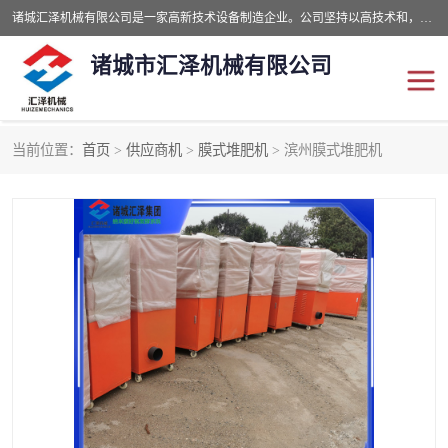
诸城汇泽机械有限公司是一家高新技术设备制造企业。公司坚持以高技术和，高服务于用户，以的环保机械制造设备赢的用户的信赖。现在主要生产死亡畜禽无害化处理和立式和卧式有机肥设备，搅拌机，烘干机，高温发酵机等。污水处理设备，固液分离机。气浮机，化制机等。公司秉承品质，用户至上，科技创新的经营理。
诸城市汇泽机械有限公司
当前位置：
首页
>
供应商机
>
膜式堆肥机
> 滨州膜式堆肥机
发酵设备
污泥烘干机
鸡粪发酵机
有机肥设备
纳米膜好氧发酵堆肥机
粪污烘干酶体机
膜式堆肥机
纳米膜发酵
膜式发酵仓
分子膜堆肥仓
分子膜发酵堆肥设备