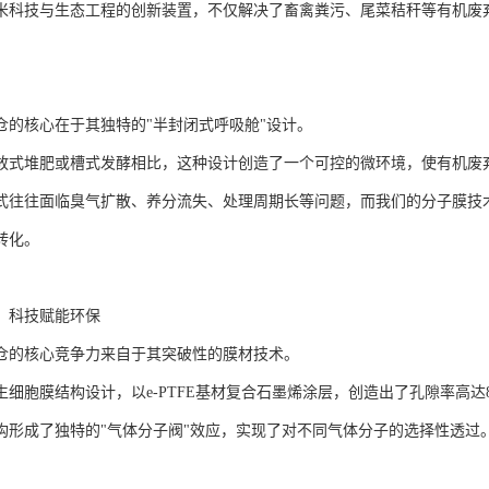
米科技与生态工程的创新装置，不仅解决了畜禽粪污、尾菜秸秆等有机废
。
仓的核心在于其独特的"半封闭式呼吸舱"设计。
放式堆肥或槽式发酵相比，这种设计创造了一个可控的微环境，使有机废
式往往面临臭气扩散、养分流失、处理周期长等问题，而我们的分子膜技术
转化。
：科技赋能环保
仓的核心竞争力来自于其突破性的膜材技术。
细胞膜结构设计，以e-PTFE基材复合石墨烯涂层，创造出了孔隙率高达8
构形成了独特的"气体分子阀"效应，实现了对不同气体分子的选择性透过