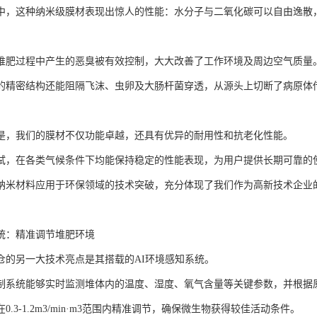
中，这种纳米级膜材表现出惊人的性能：水分子与二氧化碳可以自由逸散
堆肥过程中产生的恶臭被有效控制，大大改善了工作环境及周边空气质量
的精密结构还能阻隔飞沫、虫卵及大肠杆菌穿透，从源头上切断了病原体
是，我们的膜材不仅功能卓越，还具有优异的耐用性和抗老化性能。
试，在各类气候条件下均能保持稳定的性能表现，为用户提供长期可靠的
纳米材料应用于环保领域的技术突破，充分体现了我们作为高新技术企业
统：精准调节堆肥环境
仓的另一大技术亮点是其搭载的AI环境感知系统。
制系统能够实时监测堆体内的温度、湿度、氧气含量等关键参数，并根据
0.3-1.2m3/min·m3范围内精准调节，确保微生物获得较佳活动条件。