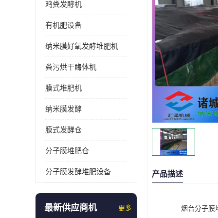
鸡粪发酵机
有机肥设备
纳米膜好氧发酵堆肥机
粪污烘干酶体机
膜式堆肥机
纳米膜发酵
膜式发酵仓
分子膜堆肥仓
分子膜发酵堆肥设备
产品描述
最新供应商机
更多
烟台分子膜