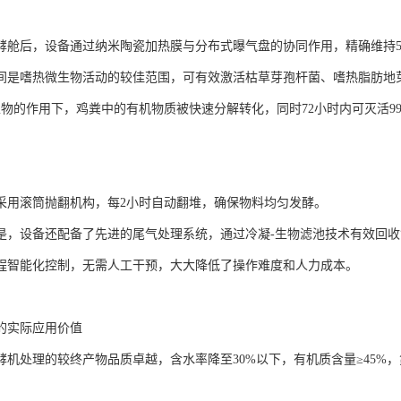
酵舱后，设备通过纳米陶瓷加热膜与分布式曝气盘的协同作用，精确维持55
间是嗜热微生物活动的较佳范围，可有效激活枯草芽孢杆菌、嗜热脂肪地
生物的作用下，鸡粪中的有机物质被快速分解转化，同时72小时内可灭活9
采用滚筒抛翻机构，每2小时自动翻堆，确保物料均匀发酵。
是，设备还配备了先进的尾气处理系统，通过冷凝-生物滤池技术有效回
程智能化控制，无需人工干预，大大降低了操作难度和人力成本。
的实际应用价值
酵机处理的较终产物品质卓越，含水率降至30%以下，有机质含量≥45%