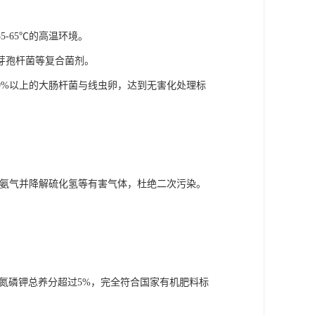
-65℃的高温环境。
芽孢杆菌等复合菌剂。
9%以上的大肠杆菌与线虫卵，达到无害化处理标
收氨气并降解硫化氢等有害气体，杜绝二次污染。
，氮磷钾总养分超过5%，完全符合国家有机肥料标