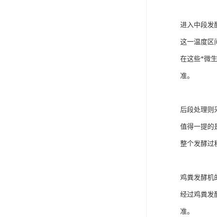
进入中段发
这一温度区
在这些*微
准。
后段处理则
值得一提的
整个发酵过
鸡粪发酵机
经过鸡粪发
准。