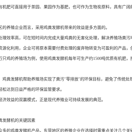
有机肥可直接用于茶园、果园作为基肥，也可作为生物炭原料，具有广阔
区的养殖企业而言，采用鸡粪发酵机带来的效益是多方面的。
处理效率高，可在短时间内完成大量鸡粪的无害化处理，解决养殖场粪污
资源化利用，企业可将原本需要付费处理的废弃物转变为可盈利的产品，
0万只鸡的养殖场为例，使用鸡粪发酵机每年可生产约1500吨优质有机肥
，鸡粪发酵机帮助养殖场实现了粪污"零排放"的环保目标，避免了传统处
轻松达到日益严格的环保监管要求。
经济效益的双赢模式，正是现代养殖业可持续发展的典范。
粪发酵机的关键因素
众多的鸡粪发酵机产品，东营地区的养殖企业在选择时需重点关注几个关