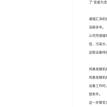
了"变废为
诸城汇泽机
深耕多年。
公司凭借雄
低、污染大
这款设备特
鸡粪发酵机
鸡粪发酵机
设备工作时
想条件。
这一步骤至