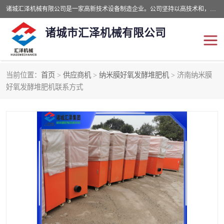
诸城汇泽机械有限公司是一家高新技术设备制造企业。公司坚持以高技术和，高服务于用户，以的环保机械制造设备赢的用户的信赖。现在主要生产死亡畜禽无害化处理和立式和卧式有机肥设备，搅拌机，烘干机，高温发酵机等。污水处理设备，固液分离机。气浮机，化制机等。公司秉承品质，用户至上，科技创新的经营理。
诸城市汇泽机械有限公司
当前位置：
首页
>
供应商机
>
纳米膜好氧发酵堆肥机
> 济南纳米膜
发酵设备
污泥烘干机
好氧发酵堆肥机联系方式
鸡粪发酵机
有机肥设备
纳米膜好氧发酵堆肥机
粪污烘干酶体机
膜式堆肥机
纳米膜发酵
膜式发酵仓
分子膜堆肥仓
分子膜发酵堆肥设备