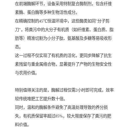
在前端酶解环节，设备采用特制复合酶制剂，包含纤维
素酶、蛋白酶等多种生物活性成分。
在精确控制的45℃恒温环境中，这些酶类如同"分子剪
刀"，将粪污中的大分子有机质（如纤维素、蛋白质、脂
肪等）精准切割为小分子肽、氨基酸及多糖等易吸收形
态。
这一过程不仅实现了有机质的活化，更同步降解了抗生
素残留与重金属络合物，显著提升了产物的生物安全性
与农用价值。
特别值得关注的是，酶解过程仅需2小时即可完成，效率
较传统堆肥工艺提升数十倍。
同时，温和的酶解条件避免了高温处理导致的养分损
失，有机质保留率超过85%，较大限度保存了粪污的肥
料价值。