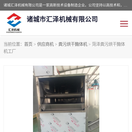
诸城汇泽机械有限公司是一家高新技术设备制造企业。公司坚持以高技术和，高服务于用户，以的环保机械制造设备赢的用户的信赖。现在主要生产死亡畜禽无害化处理和立式和卧式有机肥设备，搅拌机，烘干机，高温发酵机等。污水处理设备，固液分离机。气浮机，化制机等。公司秉承品质，用户至上，科技创新的经营理。
诸城市汇泽机械有限公司
当前位置：
首页
>
供应商机
>
粪污烘干酶体机
> 菏泽粪污烘干酶体
发酵设备
污泥烘干机
机工厂
鸡粪发酵机
有机肥设备
纳米膜好氧发酵堆肥机
粪污烘干酶体机
膜式堆肥机
纳米膜发酵
膜式发酵仓
分子膜堆肥仓
分子膜发酵堆肥设备